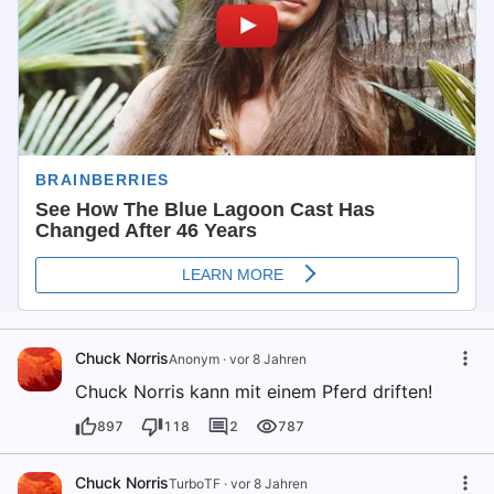
Chuck Norris
Anonym
·
vor 8 Jahren
Chuck Norris kann mit einem Pferd driften!
897
118
2
787
Chuck Norris
TurboTF
·
vor 8 Jahren