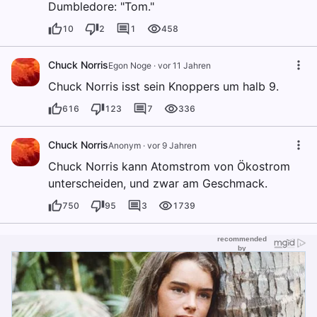
Dumbledore: "Tom."
10
2
1
458
Chuck Norris
Egon Noge
·
vor 11 Jahren
Chuck Norris isst sein Knoppers um halb 9.
616
123
7
336
Chuck Norris
Anonym
·
vor 9 Jahren
Chuck Norris kann Atomstrom von Ökostrom
unterscheiden, und zwar am Geschmack.
750
95
3
1739