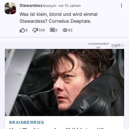
Stewardess
Anonym
·
vor 10 Jahren
Was ist klein, blond und wird einmal
Stewardess? Cornelius Deeptale.
5
100
0
33