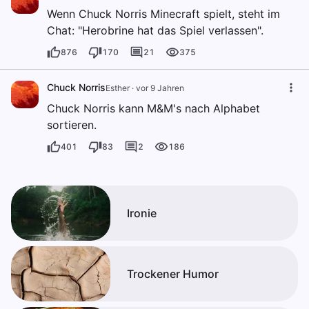
Wenn Chuck Norris Minecraft spielt, steht im
Chat: "Herobrine hat das Spiel verlassen".
876
170
21
375
Chuck Norris
Esther
·
vor 9 Jahren
Chuck Norris kann M&M's nach Alphabet
sortieren.
401
83
2
186
Ironie
Trockener Humor