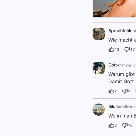
Sprachfehler
Wie macht e
13
17
Gott
Anonym
·
v
Warum gibt
Damit Gott 
2
6
Bild
Kartoffelkop
Wenn man Bi
3
10