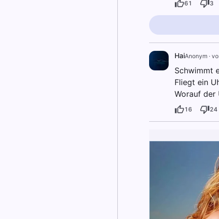
61
3
Hai
Anonym
·
vo
Schwimmt ei
Fliegt ein U
Worauf der 
16
24