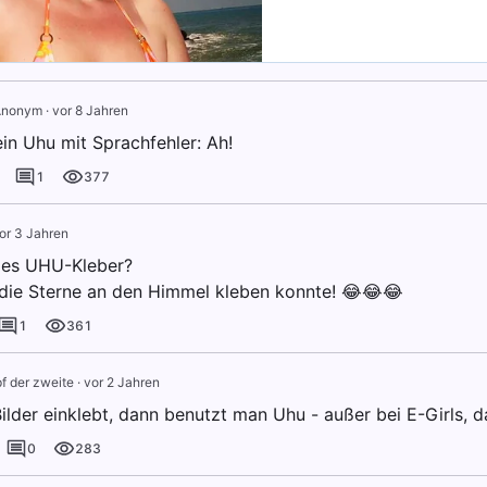
Anonym
·
vor 8 Jahren
in Uhu mit Sprachfehler: Ah!
1
377
or 3 Jahren
 es UHU-Kleber?
die Sterne an den Himmel kleben konnte! 😂😂😂
1
361
f der zweite
·
vor 2 Jahren
lder einklebt, dann benutzt man Uhu - außer bei E-Girls, 
0
283