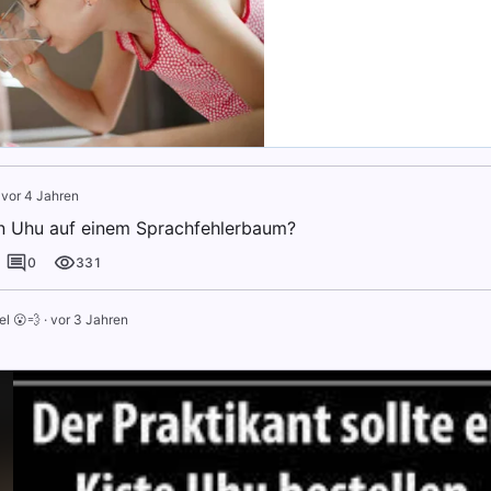
·
vor 4 Jahren
n Uhu auf einem Sprachfehlerbaum?
0
331
l 😮💨
·
vor 3 Jahren