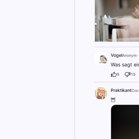
Vogel
Anonym
Was sagt ei
5
15
Praktikant
Coce
🦉