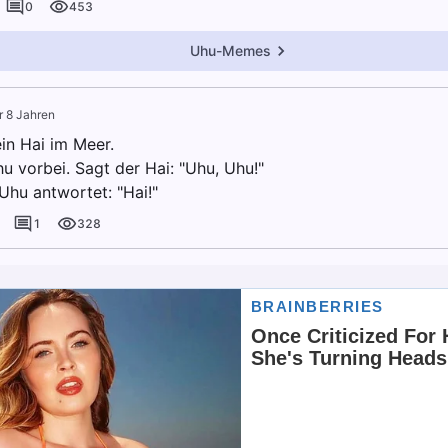
0
453
Uhu-Memes
r 8 Jahren
n Hai im Meer.
hu vorbei. Sagt der Hai: "Uhu, Uhu!"
Uhu antwortet: "Hai!"
1
328