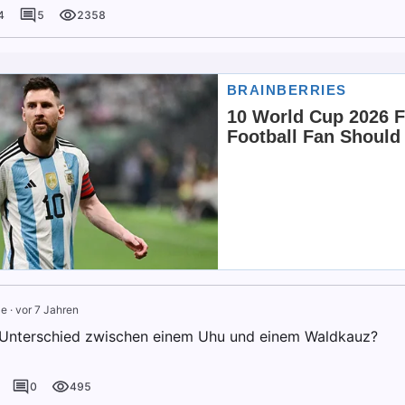
4
5
2358
le
·
vor 7 Jahren
 Unterschied zwischen einem Uhu und einem Waldkauz?
0
495