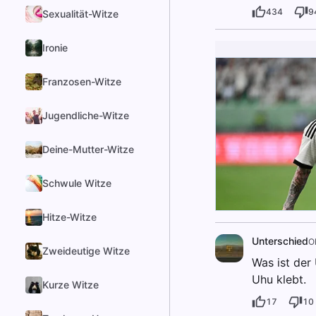
434
9
Sexualität-Witze
Ironie
Franzosen-Witze
Jugendliche-Witze
Deine-Mutter-Witze
Schwule Witze
Hitze-Witze
Unterschied
O
Zweideutige Witze
Was ist der
Uhu klebt.
Kurze Witze
17
10