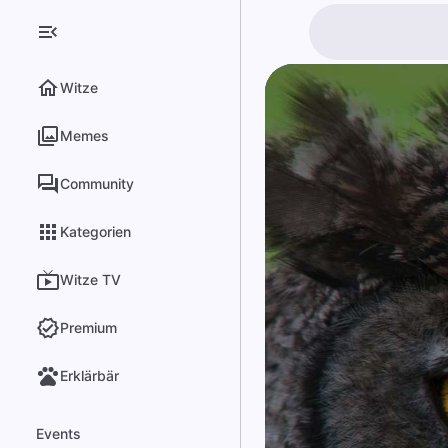
Witze
Memes
Community
Kategorien
Witze TV
Premium
Erklärbär
Events