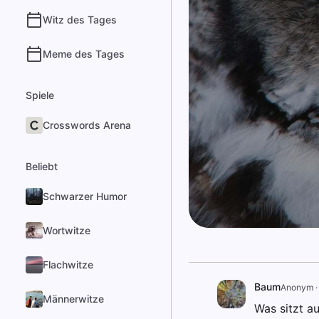
Witz des Tages
Meme des Tages
Spiele
Crosswords Arena
Beliebt
Schwarzer Humor
Wortwitze
Flachwitze
Baum
Anonym
Männerwitze
Was sitzt a