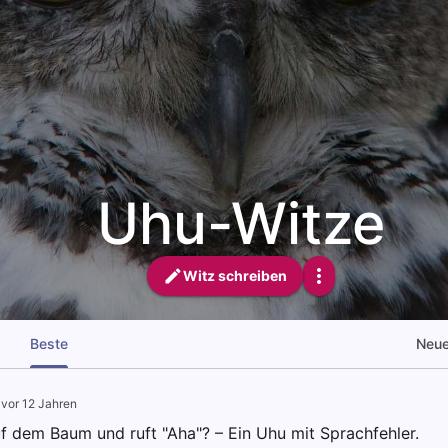
Uhu-Witze
Witz schreiben
Beste
Neu
·
vor 12 Jahren
uf dem Baum und ruft "Aha"? – Ein Uhu mit Sprachfehler.