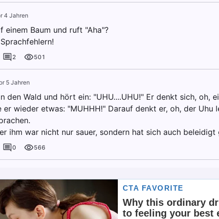
r 4 Jahren
uf einem Baum und ruft "Aha"?
 Sprachfehlern!
2
501
or 5 Jahren
n den Wald und hört ein: "UHU....UHU!" Er denkt sich, oh, 
e er wieder etwas: "MUHHH!" Darauf denkt er, oh, der Uhu l
prachen.
er ihm war nicht nur sauer, sondern hat sich auch beleidigt 
0
566