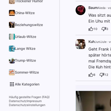
Trockener Humor
Baum
Aieda
·
vo
China-Witze
Was sitzt a
Ein Uhu mit
Beziehungswitze
10
3
Urlaub-Witze
Kuh
JuniJule
·
v
Lange Witze
Geht Frank i
später hört
Trump-Witze
mal Fremds
Die Kuh hint
Sommer-Witze
8
12
Alle Kategorien
Häufig gestellte Fragen (FAQ)
Datenschutz
Impressum
Datenschutzeinstellungen