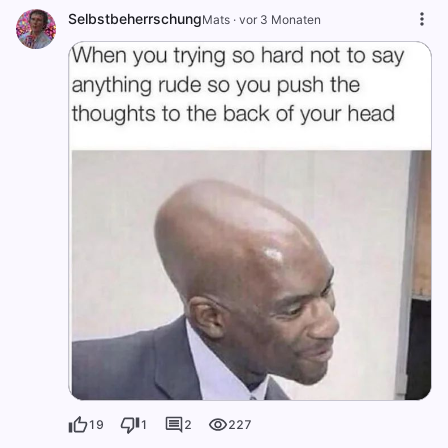
Selbstbeherrschung
Mats
·
vor 3 Monaten
19
1
2
227