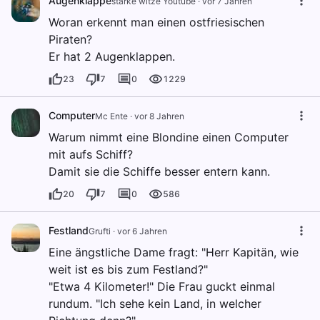
Augenklappe
starke witze Youtube
·
vor 7 Jahren
Woran erkennt man einen ostfriesischen
Piraten?
Er hat 2 Augenklappen.
23
7
0
1229
Computer
Mc Ente
·
vor 8 Jahren
Warum nimmt eine Blondine einen Computer
mit aufs Schiff?
Damit sie die Schiffe besser entern kann.
20
7
0
586
Festland
Grufti
·
vor 6 Jahren
Eine ängstliche Dame fragt: "Herr Kapitän, wie
weit ist es bis zum Festland?"
"Etwa 4 Kilometer!" Die Frau guckt einmal
rundum. "Ich sehe kein Land, in welcher