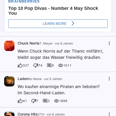
Chuck Norris
T. Meyer
·
vor 9 Jahren
Wenn Chuck Norris auf der Titanic mitfährt,
bleibt sogar das Wasser freiwillig draußen.
327
74
9
1011
Laden
No Name
·
vor 5 Jahren
Wo kaufen einarmige Piraten am liebsten?
Im Second-Hand-Laden.
41
7
0
1899
Corona Hits
DTH
·
vor 6 Jahren