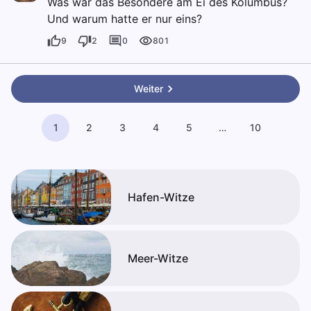
Was war das Besondere am Ei des Kolumbus?
Und warum hatte er nur eins?
9
2
0
801
Weiter
1
2
3
4
5
…
10
Hafen-Witze
Meer-Witze