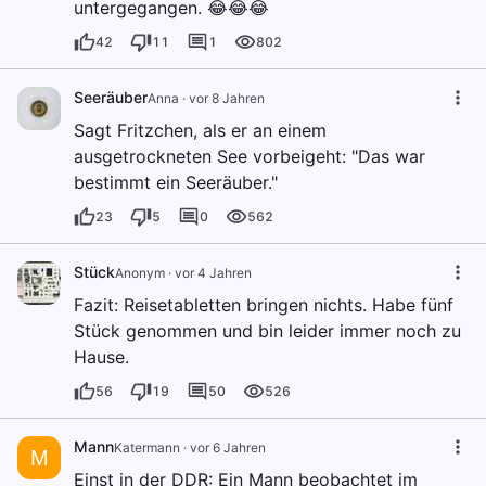
untergegangen. 😂😂😂
42
11
1
802
Seeräuber
Anna
·
vor 8 Jahren
Sagt Fritzchen, als er an einem
ausgetrockneten See vorbeigeht: "Das war
bestimmt ein Seeräuber."
23
5
0
562
Stück
Anonym
·
vor 4 Jahren
Fazit: Reisetabletten bringen nichts. Habe fünf
Stück genommen und bin leider immer noch zu
Hause.
56
19
50
526
Mann
Katermann
·
vor 6 Jahren
M
Einst in der DDR: Ein Mann beobachtet im