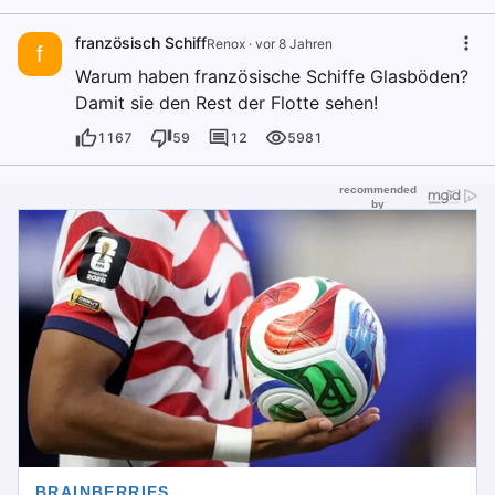
französisch Schiff
Renox
·
vor 8 Jahren
f
Warum haben französische Schiffe Glasböden?
Damit sie den Rest der Flotte sehen!
1167
59
12
5981