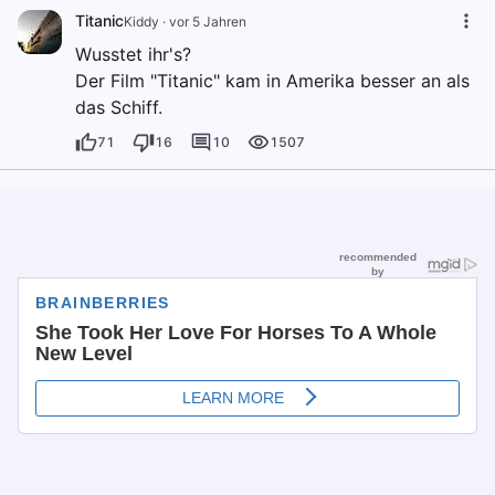
Titanic
Kiddy
·
vor 5 Jahren
Wusstet ihr's?
Der Film "Titanic" kam in Amerika besser an als
das Schiff.
71
16
10
1507