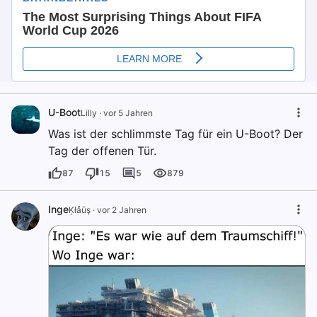
U-Boot
Lilly
·
vor 5 Jahren
Was ist der schlimmste Tag für ein U-Boot? Der
Tag der offenen Tür.
87
15
5
879
Inge
Ķłåūş
·
vor 2 Jahren