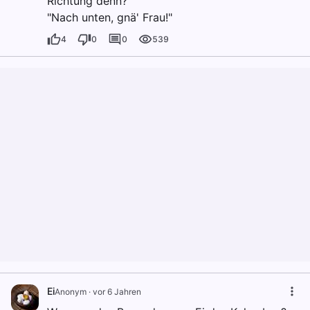
Richtung denn?"
"Nach unten, gnä' Frau!"
4
0
0
539
Ei
Anonym
·
vor 6 Jahren