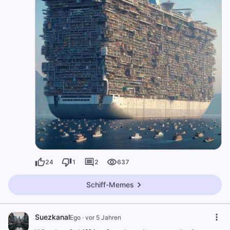
24
1
2
637
Schiff-Memes
Suezkanal
Ego
·
vor 5 Jahren