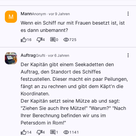
Mann
Anonym
·
vor 9 Jahren
M
Wenn ein Schiff nur mit Frauen besetzt ist, ist
es dann unbemannt?
16
4
0
725
Auftrag
Grufti
·
vor 6 Jahren
Der Kapitän gibt einem Seekadetten den
Auftrag, den Standort des Schiffes
festzustellen. Dieser macht ein paar Peilungen,
fängt an zu rechnen und gibt dem Käpt'n die
Koordinaten.
Der Kapitän setzt seine Mütze ab und sagt:
"Ziehen Sie auch Ihre Mütze!" "Warum?" "Nach
Ihrer Berechnung befinden wir uns im
Petersdom in Rom!"
14
4
1
1141