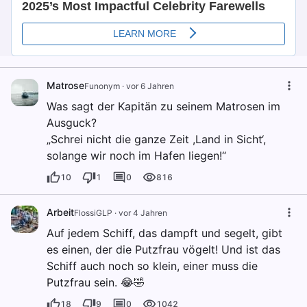
Matrose
Funonym
·
vor 6 Jahren
Was sagt der Kapitän zu seinem Matrosen im
Ausguck?
„Schrei nicht die ganze Zeit ,Land in Sicht‘,
solange wir noch im Hafen liegen!“
10
1
0
816
Arbeit
FlossiGLP
·
vor 4 Jahren
Auf jedem Schiff, das dampft und segelt, gibt
es einen, der die Putzfrau vögelt! Und ist das
Schiff auch noch so klein, einer muss die
Putzfrau sein. 😂🤣
18
9
0
1042