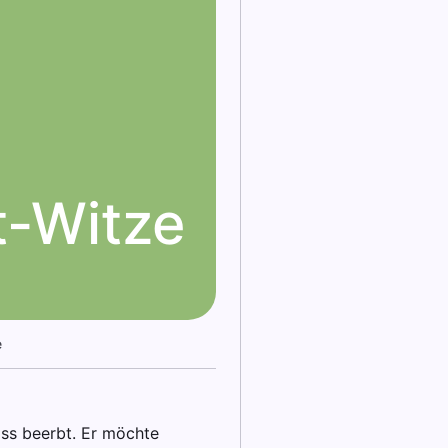
t-Witze
e
ss beerbt. Er möchte