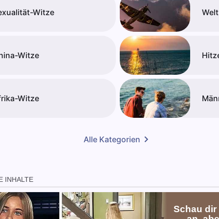
exualität-Witze
Welt
hina-Witze
Hitz
frika-Witze
Män
Alle Kategorien