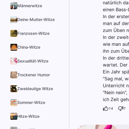
natürlich d
Männerwitze
einen Bass-
In der erste
Deine-Mutter-Witze
man auf der
zum Üben n
Franzosen-Witze
In der zweit
wie man auf
China-Witze
ihn zum Üb
In der drit
Sexualität-Witze
wartet. Der
Ein Jahr spä
Trockener Humor
"Sag mal, w
Unterricht 
Zweideutige Witze
"Nein nein"
ich Zeit ge
Sommer-Witze
14
7
Hitze-Witze