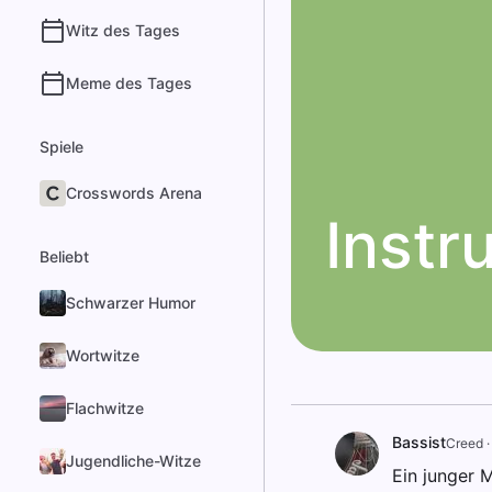
Witz des Tages
Meme des Tages
Spiele
Crosswords Arena
Instr
Beliebt
Schwarzer Humor
Wortwitze
Flachwitze
Bassist
Creed
Jugendliche-Witze
Ein junger 