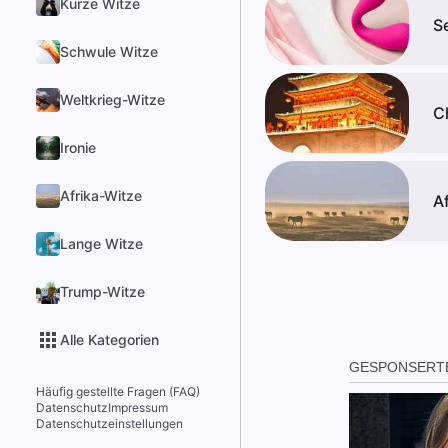
Kurze Witze
S
Schwule Witze
Weltkrieg-Witze
C
Ironie
Afrika-Witze
A
Lange Witze
Trump-Witze
Alle Kategorien
Häufig gestellte Fragen (FAQ)
Datenschutz
Impressum
Datenschutzeinstellungen