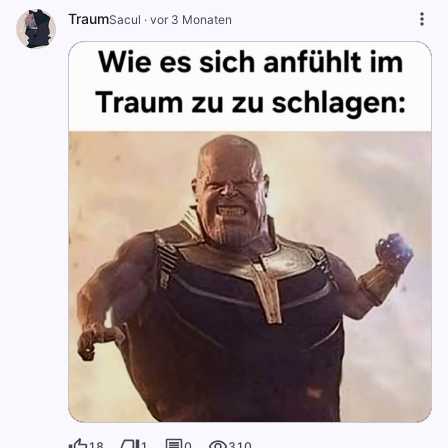
Traum
Sacul
·
vor 3 Monaten
18
1
0
310