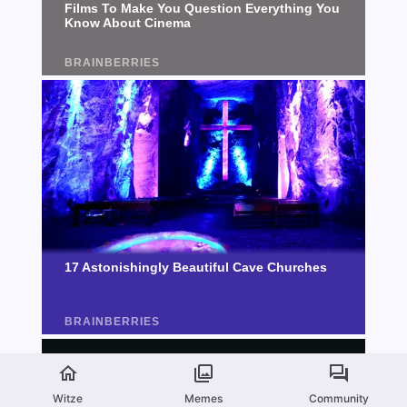
Witze
Memes
Community