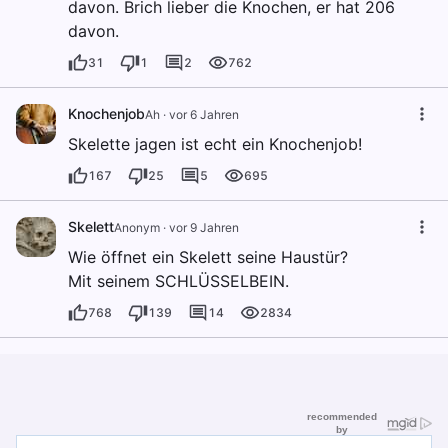
davon. Brich lieber die Knochen, er hat 206
davon.
31
1
2
762
Knochenjob
Ah
·
vor 6 Jahren
Skelette jagen ist echt ein Knochenjob!
167
25
5
695
Skelett
Anonym
·
vor 9 Jahren
Wie öffnet ein Skelett seine Haustür?
Mit seinem SCHLÜSSELBEIN.
768
139
14
2834