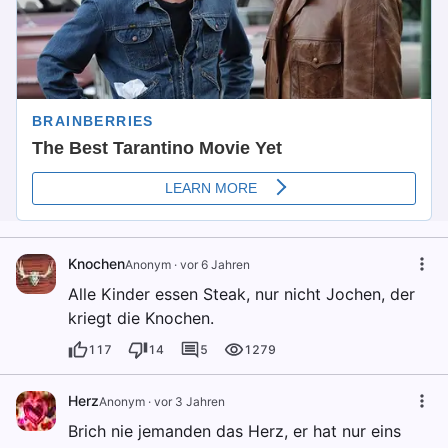
Knochen
Anonym
·
vor 6 Jahren
Alle Kinder essen Steak, nur nicht Jochen, der
kriegt die Knochen.
117
14
5
1279
Herz
Anonym
·
vor 3 Jahren
Brich nie jemanden das Herz, er hat nur eins