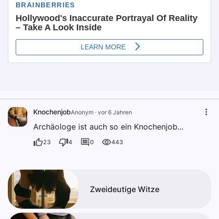
Knochenjob
Anonym
·
vor 6 Jahren
Archäologe ist auch so ein Knochenjob...
23
4
0
443
Zweideutige Witze