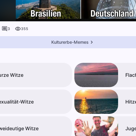
3
355
Kulturerbe-Memes
urze Witze
Flac
exualität-Witze
Hitz
weideutige Witze
Juge