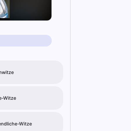
hwitze
e-Witze
ndliche-Witze