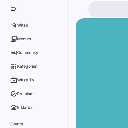
Witze
Memes
Community
Kategorien
Witze TV
Premium
Erklärbär
Events