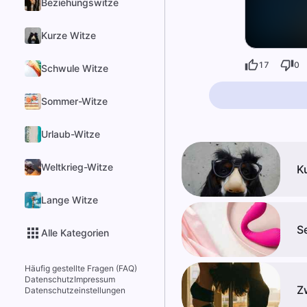
Beziehungswitze
Kurze Witze
17
0
Schwule Witze
Sommer-Witze
Urlaub-Witze
Weltkrieg-Witze
K
Lange Witze
S
Alle Kategorien
Häufig gestellte Fragen (FAQ)
Datenschutz
Impressum
Z
Datenschutzeinstellungen