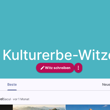
Kulturerbe-Witz
Witz schreiben
Beste
Neu
el
Sacul
·
vor 1 Monat