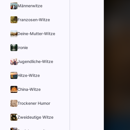
Männerwitze
Franzosen-Witze
Deine-Mutter-Witze
Ironie
Jugendliche-Witze
Hitze-Witze
China-Witze
Trockener Humor
Zweideutige Witze