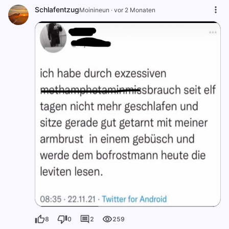
Schlafentzug
Moinineun
·
vor 2 Monaten
8
0
2
259