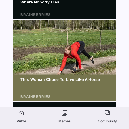
Witze
Memes
Community