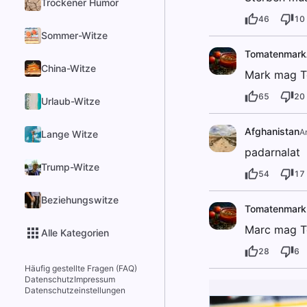
Trockener Humor
46
10
Sommer-Witze
Tomatenmark
China-Witze
Mark mag T
65
20
Urlaub-Witze
Afghanistan
A
Lange Witze
padarnalat
Trump-Witze
54
17
Beziehungswitze
Tomatenmark
Marc mag T
Alle Kategorien
28
6
Häufig gestellte Fragen (FAQ)
Datenschutz
Impressum
Datenschutzeinstellungen