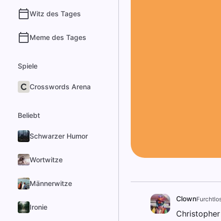
Witz des Tages
Meme des Tages
Spiele
Crosswords Arena
Beliebt
Schwarzer Humor
Wortwitze
Männerwitze
Clown
Furchtlo
Ironie
Christopher