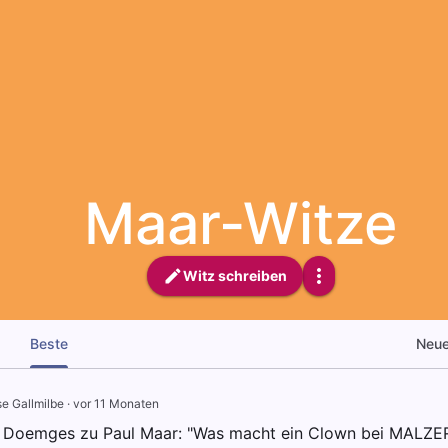
Maar-Witze
Witz schreiben
Beste
Neu
se Gallmilbe
·
vor 11 Monaten
 Doemges zu Paul Maar: "Was macht ein Clown bei MALZER