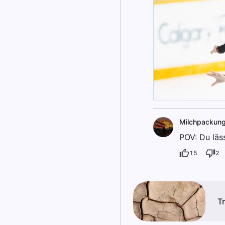
Milchpackun
POV: Du läs
15
2
T