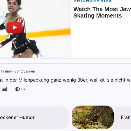
g
Tirnmy
·
vor 2 Jahren
st in der Milchpackung ganz wenig über, weil du sie nicht 
3
76
rockener Humor
Fran