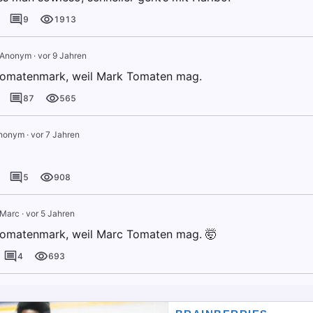
9
1913
Anonym
·
vor 9 Jahren
omatenmark, weil Mark Tomaten mag.
87
565
nonym
·
vor 7 Jahren
5
908
Marc
·
vor 5 Jahren
omatenmark, weil Marc Tomaten mag. 🤯
4
693