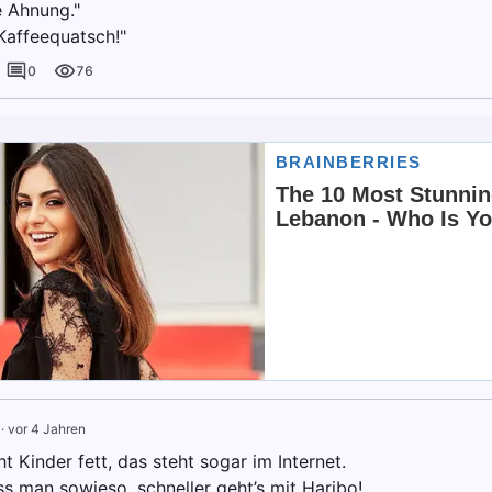
e Ahnung."
affeequatsch!"
0
76
·
vor 4 Jahren
 Kinder fett, das steht sogar im Internet.
s man sowieso, schneller geht’s mit Haribo!