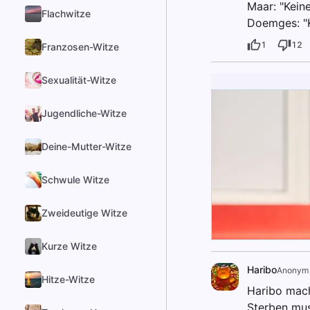
Maar: "Kein
Flachwitze
Doemges: "K
1
12
Franzosen-Witze
Sexualität-Witze
Jugendliche-Witze
Deine-Mutter-Witze
Schwule Witze
Zweideutige Witze
Kurze Witze
Haribo
Anonym
Hitze-Witze
Haribo macht
Sterben mus