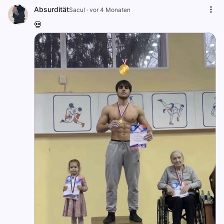
Absurdität
Sacul
·
vor 4 Monaten
💀