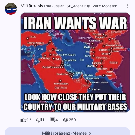
Militärbasis
ThatRussianFSB_Agent Р Ф
·
vor 5 Monaten
12
1
4
259
Militärpräsenz-Memes