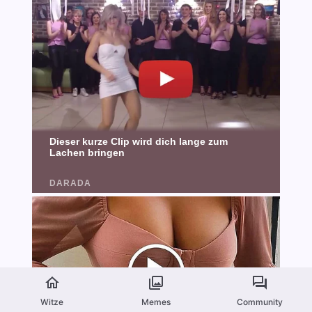
Witze
Memes
Community