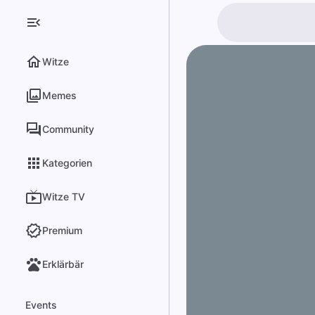
Witze
Memes
Community
Kategorien
Witze TV
Premium
Erklärbär
Events