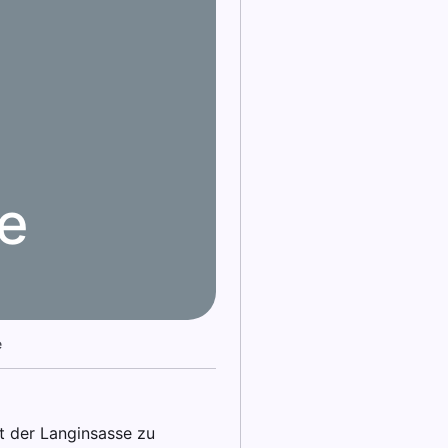
ze
e
t der Langinsasse zu