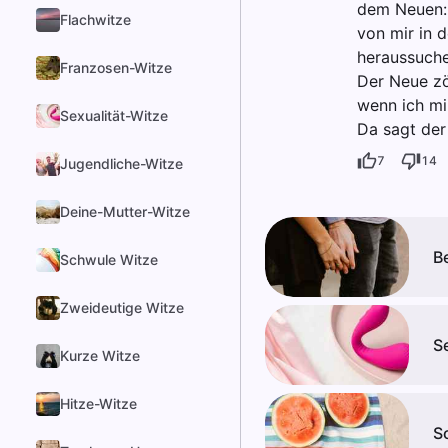
dem Neuen: 
Flachwitze
von mir in d
heraussuche
Franzosen-Witze
Der Neue zö
wenn ich mi
Sexualität-Witze
Da sagt der 
7
14
Jugendliche-Witze
Deine-Mutter-Witze
B
Schwule Witze
Zweideutige Witze
S
Kurze Witze
Hitze-Witze
S