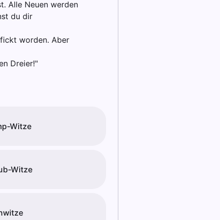
t. Alle Neuen werden
st du dir
efickt worden. Aber
en Dreier!"
mp-Witze
ub-Witze
hwitze