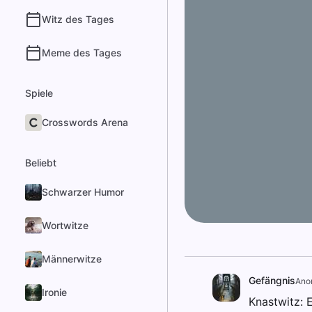
Witz des Tages
Meme des Tages
Spiele
Crosswords Arena
Beliebt
Schwarzer Humor
Wortwitze
Männerwitze
Gefängnis
Ano
Ironie
Knastwitz: 