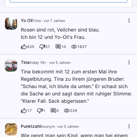
Yo Oli
Timo
·
vor 7 Jahren
Rosen sind rot, Veilchen sind blau.
Ich bin 12 und Yo-Oli's Frau.
435
57
10
1837
Tina
Kiddy 18+
·
vor 5 Jahren
Tina bekommt mit 12 zum ersten Mal ihre
Regelblutung. Tina zu ihrem jüngeren Bruder:
"Schau mal, ich blute da unten." Er schaut sich
die Sache an und sagt dann mit ruhiger Stimme:
"Klarer Fall. Sack abgerissen."
17
1
0
229
Punktzahl
Anonym
·
vor 5 Jahren
Wie nennt man sein Kind, wenn man bei einem