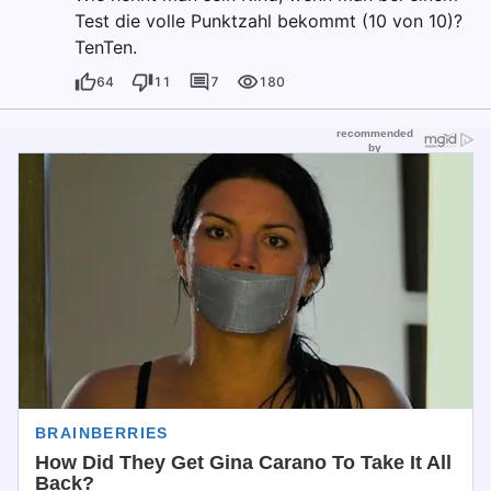
Test die volle Punktzahl bekommt (10 von 10)?
TenTen.
64
11
7
180