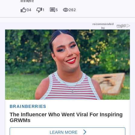
Ihnen!“
34
1
5
262