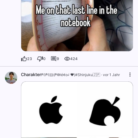
23
0
9
424
Charakter
ᖘꏂᖘꏂ🐹(ᖘꂦꀘéꎭoꈤ ❤️)#Shinjuku🇯🇵
·
vor 1 Jahr