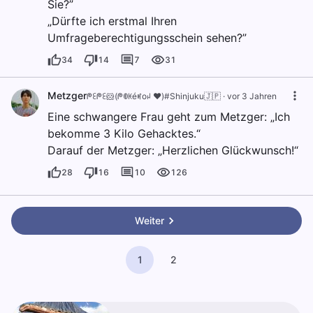
Sie?”
„Dürfte ich erstmal Ihren
Umfrageberechtigungsschein sehen?”
34
14
7
31
Metzger
ᖘꏂᖘꏂ🐹(ᖘꂦꀘéꎭoꈤ ❤️)#Shinjuku🇯🇵
·
vor 3 Jahren
Eine schwangere Frau geht zum Metzger: „Ich
bekomme 3 Kilo Gehacktes.“
Darauf der Metzger: „Herzlichen Glückwunsch!“
28
16
10
126
Weiter
1
2