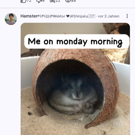
72
9
22
89
Hamster
ᖘꏂᖘꏂ🐹(ᖘꂦꀘéꎭoꈤ ❤️)#Shinjuku🇯🇵
·
vor 3 Jahren