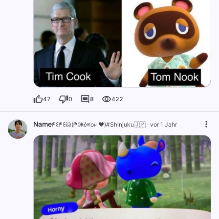
47
0
8
422
Name
ᖘꏂᖘꏂ🐹(ᖘꂦꀘéꎭoꈤ ❤️)#Shinjuku🇯🇵
·
vor 1 Jahr