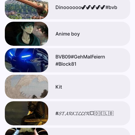
Dinoooooo🦖🦖🦖🦖🦖#bvb
Anime boy
BVB09#GehMalFeiern
#Block81
Kit
#𝓢𝓣𝓐𝓡𝓚𝓘𝓛𝓛𝓔𝓡💥🇩🇪🇱🇧