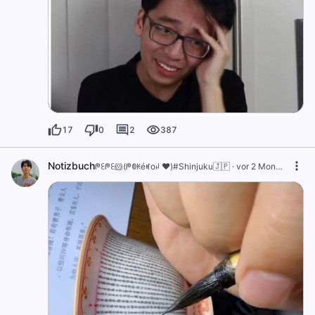
17
0
2
387
Notizbuch
ᖘꏂᖘꏂ🐹(ᖘꂦꀘéꎭoꈤ ❤️)#Shinjuku🇯🇵
·
vor 2 Monaten