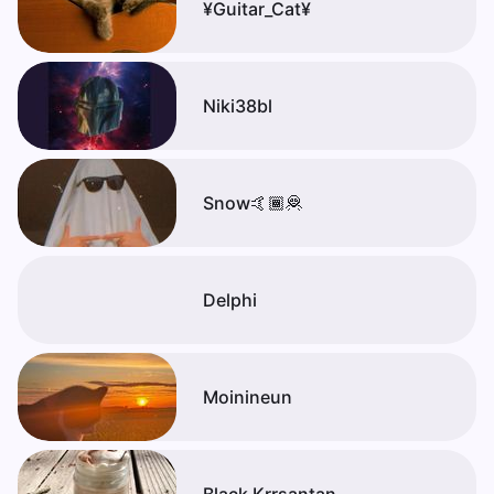
¥Guitar_Cat¥
Niki38bl
Snow🤙🏾🦧
Delphi
Moinineun