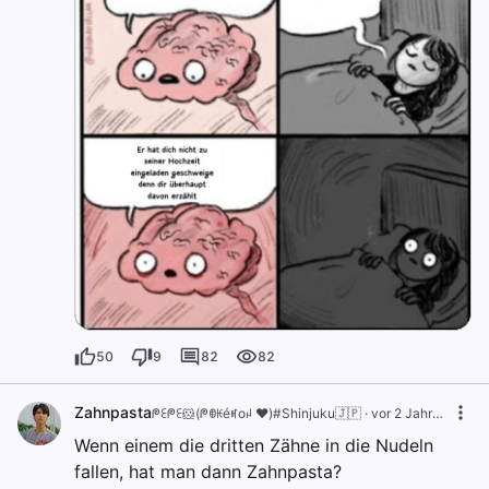
50
9
82
82
Zahnpasta
ᖘꏂᖘꏂ🐹(ᖘꂦꀘéꎭoꈤ ❤️)#Shinjuku🇯🇵
·
vor 2 Jahren
Wenn einem die dritten Zähne in die Nudeln
fallen, hat man dann Zahnpasta?