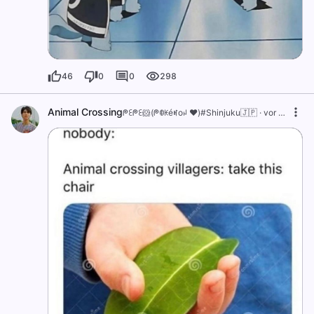
46
0
0
298
Animal Crossing
ᖘꏂᖘꏂ🐹(ᖘꂦꀘéꎭoꈤ ❤️)#Shinjuku🇯🇵
·
vor 1 Jahr