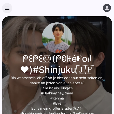
ᖘꏂᖘꏂ🐹(ᖘꂦꀘéꎭoꈤ
❤️)#Shinjuku🇯🇵
Bin wahrscheinlich off ab jz hier oder nur sehr selten on,
danke an jeden von euch aber :3
~Sie ist ein Junge✨
#He/him/they/them
#Kenma
#Eve
Bv is mein großer Bruder🗿💅✨
Non-binaryAgenderGenderfluidGayDemiboy