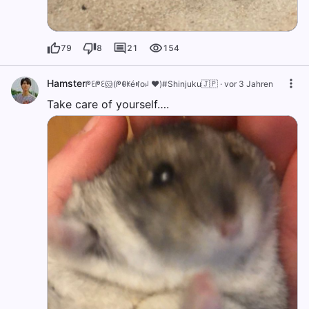
79
8
21
154
Hamster
ᖘꏂᖘꏂ🐹(ᖘꂦꀘéꎭoꈤ ❤️)#Shinjuku🇯🇵
·
vor 3 Jahren
Take care of yourself….