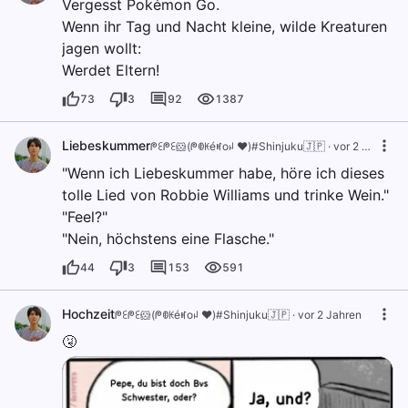
Vergesst Pokémon Go.
Wenn ihr Tag und Nacht kleine, wilde Kreaturen
jagen wollt:
Werdet Eltern!
73
3
92
1387
Liebeskummer
ᖘꏂᖘꏂ🐹(ᖘꂦꀘéꎭoꈤ ❤️)#Shinjuku🇯🇵
·
vor 2 Jahren
"Wenn ich Liebeskummer habe, höre ich dieses
tolle Lied von Robbie Williams und trinke Wein."
"Feel?"
"Nein, höchstens eine Flasche."
44
3
153
591
Hochzeit
ᖘꏂᖘꏂ🐹(ᖘꂦꀘéꎭoꈤ ❤️)#Shinjuku🇯🇵
·
vor 2 Jahren
🤧