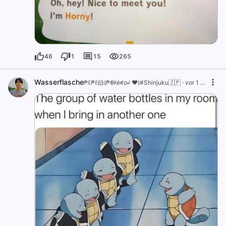
46
1
15
265
Wasserflasche
ᖘꏂᖘꏂ🐹(ᖘꂦꀘéꎭoꈤ ❤️)#Shinjuku🇯🇵
·
vor 1 Jahr