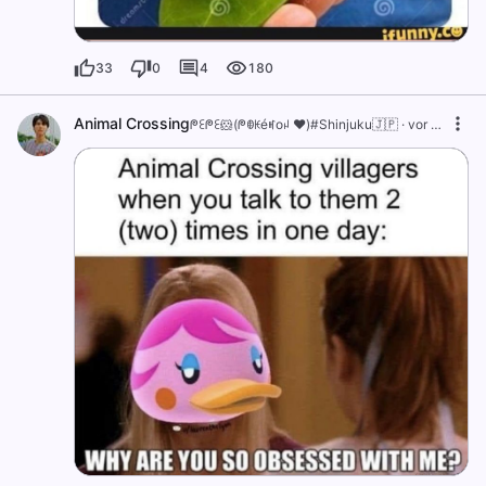
33
0
4
180
Animal Crossing
ᖘꏂᖘꏂ🐹(ᖘꂦꀘéꎭoꈤ ❤️)#Shinjuku🇯🇵
·
vor 1 Jahr