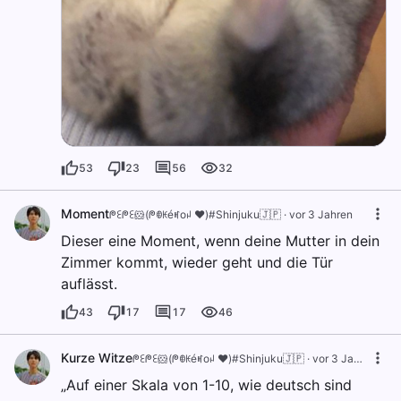
53
23
56
32
Moment
ᖘꏂᖘꏂ🐹(ᖘꂦꀘéꎭoꈤ ❤️)#Shinjuku🇯🇵
·
vor 3 Jahren
Dieser eine Moment, wenn deine Mutter in dein
Zimmer kommt, wieder geht und die Tür
auflässt.
43
17
17
46
Kurze Witze
ᖘꏂᖘꏂ🐹(ᖘꂦꀘéꎭoꈤ ❤️)#Shinjuku🇯🇵
·
vor 3 Jahren
„Auf einer Skala von 1-10, wie deutsch sind