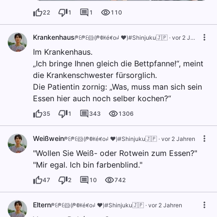
22
1
1
110
Krankenhaus
ᖘꏂᖘꏂ🐹(ᖘꂦꀘéꎭoꈤ ❤️)#Shinjuku🇯🇵
·
vor 2 Jahren
Im Krankenhaus.
„Ich bringe Ihnen gleich die Bettpfanne!“, meint
die Krankenschwester fürsorglich.
Die Patientin zornig: „Was, muss man sich sein
Essen hier auch noch selber kochen?“
35
1
343
1306
Weißwein
ᖘꏂᖘꏂ🐹(ᖘꂦꀘéꎭoꈤ ❤️)#Shinjuku🇯🇵
·
vor 2 Jahren
"Wollen Sie Weiß- oder Rotwein zum Essen?"
"Mir egal. Ich bin farbenblind."
47
2
10
742
Eltern
ᖘꏂᖘꏂ🐹(ᖘꂦꀘéꎭoꈤ ❤️)#Shinjuku🇯🇵
·
vor 2 Jahren