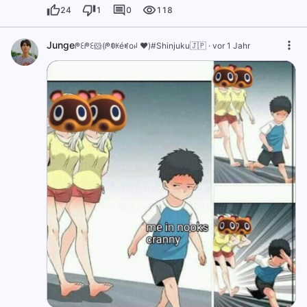
24
1
0
118
Junge
ᖘꏂᖘꏂ🐹(ᖘꂦꀘéꎭoꈤ ❤️)#Shinjuku🇯🇵
·
vor 1 Jahr