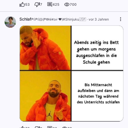
53
7
425
700
Schlaf
ᖘꏂᖘꏂ🐹(ᖘꂦꀘéꎭoꈤ ❤️)#Shinjuku🇯🇵
·
vor 3 Jahren