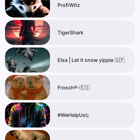
ProfiWitz
TigerShark
Elsa | Let it snow yippie 🇬🇵
Frosch®-🇪🇸
#WeHelpUs!¡