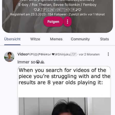
E-boy / Fox Therian, Eevee fictionkin / Femboy
♡♪🇯🇵🇨🇳🇻🇳🇹🇭🇰🇷♪♡
Registriert am
23.5.2023
·
154
Follower
·
Zuletzt aktiv vor 1 Monat
Folgen
Übersicht
Witze
Memes
Community
Stats
Video
ᖘꏂᖘꏂ🐹(ᖘꂦꀘéꎭoꈤ ❤️)#Shinjuku🇯🇵
·
vor 2 Monaten
Immer so😭🙏