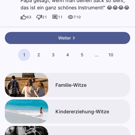
Papa gesagt, wenn man deinen Sack so sieht,
das ist ein ganz schönes Instrument!" 😂😂😂😂
63
21
11
710
Weiter
1
2
3
4
5
…
10
Familie-Witze
Kindererziehung-Witze