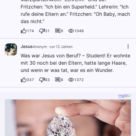
Fritzchen: "Ich bin ein Superheld." Lehrerin: "Ich
rufe deine Eltern an." Fritzchen: "Oh Baby, mach
das nicht."
174
31
9
1048
Jesus
Anonym
·
vor 12 Jahren
Was war Jesus von Beruf? – Student! Er wohnte
mit 30 noch bei den Eltern, hatte lange Haare,
und wenn er was tat, war es ein Wunder.
337
83
8
1372