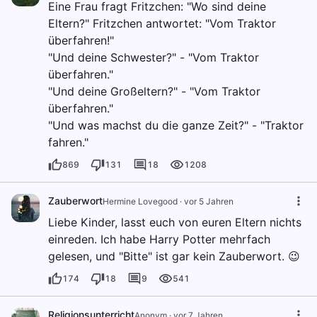
Eine Frau fragt Fritzchen: "Wo sind deine
Eltern?" Fritzchen antwortet: "Vom Traktor
überfahren!"
"Und deine Schwester?" - "Vom Traktor
überfahren."
"Und deine Großeltern?" - "Vom Traktor
überfahren."
"Und was machst du die ganze Zeit?" - "Traktor
fahren."
869
131
18
1208
Zauberwort
Hermine Lovegood
·
vor 5 Jahren
Liebe Kinder, lasst euch von euren Eltern nichts
einreden. Ich habe Harry Potter mehrfach
gelesen, und "Bitte" ist gar kein Zauberwort. 😉
174
18
9
541
Religionsunterricht
Anonym
·
vor 7 Jahren