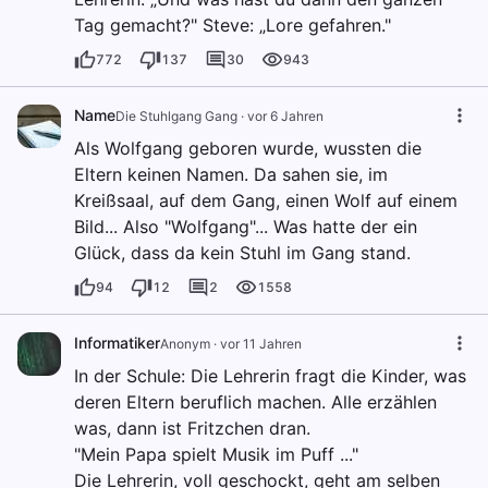
Tag gemacht?" Steve: „Lore gefahren."
772
137
30
943
Name
Die Stuhlgang Gang
·
vor 6 Jahren
Als Wolfgang geboren wurde, wussten die
Eltern keinen Namen. Da sahen sie, im
Kreißsaal, auf dem Gang, einen Wolf auf einem
Bild... Also "Wolfgang"... Was hatte der ein
Glück, dass da kein Stuhl im Gang stand.
94
12
2
1558
Informatiker
Anonym
·
vor 11 Jahren
In der Schule: Die Lehrerin fragt die Kinder, was
deren Eltern beruflich machen. Alle erzählen
was, dann ist Fritzchen dran.
"Mein Papa spielt Musik im Puff ..."
Die Lehrerin, voll geschockt, geht am selben