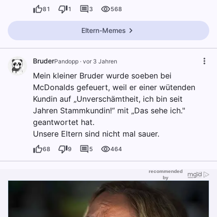
81
1
3
568
Eltern-Memes
Bruder
Pandopp
·
vor 3 Jahren
Mein kleiner Bruder wurde soeben bei
McDonalds gefeuert, weil er einer wütenden
Kundin auf „Unverschämtheit, ich bin seit
Jahren Stammkundin!“ mit „Das sehe ich."
geantwortet hat.
Unsere Eltern sind nicht mal sauer.
68
9
5
464