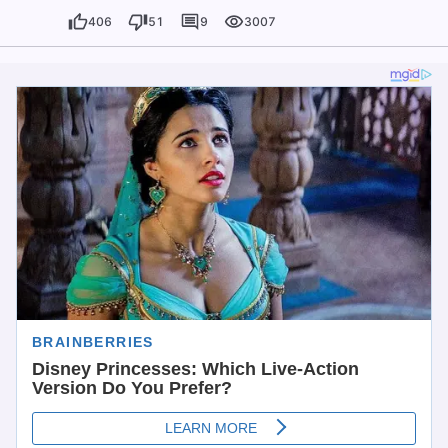
406
51
9
3007