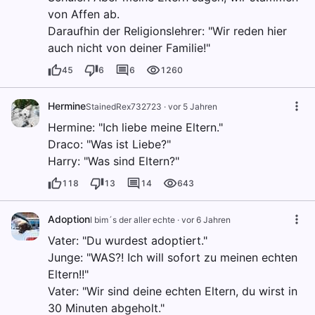
von Affen ab.
Daraufhin der Religionslehrer: "Wir reden hier
auch nicht von deiner Familie!"
45
6
6
1260
Hermine
StainedRex732723
·
vor 5 Jahren
Hermine: "Ich liebe meine Eltern."
Draco: "Was ist Liebe?"
Harry: "Was sind Eltern?"
118
13
14
643
Adoption
I bim´s der aller echte
·
vor 6 Jahren
Vater: "Du wurdest adoptiert."
Junge: "WAS?! Ich will sofort zu meinen echten
Eltern!!"
Vater: "Wir sind deine echten Eltern, du wirst in
30 Minuten abgeholt."