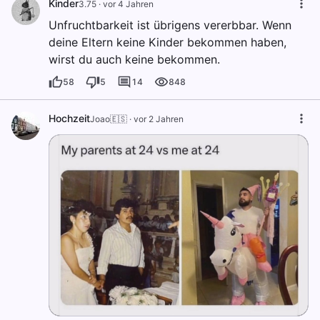
Kinder
3.75
·
vor 4 Jahren
Unfruchtbarkeit ist übrigens vererbbar. Wenn
deine Eltern keine Kinder bekommen haben,
wirst du auch keine bekommen.
58
5
14
848
Hochzeit
Joao🇪🇸
·
vor 2 Jahren