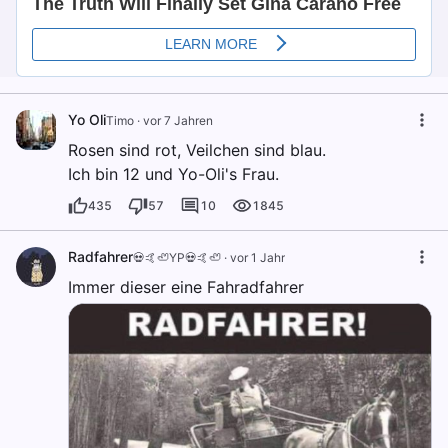
Yo Oli
Timo
·
vor 7 Jahren
Rosen sind rot, Veilchen sind blau.
Ich bin 12 und Yo-Oli's Frau.
435
57
10
1845
Radfahrer
💀🤙🦥YP💀🤙🦥
·
vor 1 Jahr
Immer dieser eine Fahradfahrer