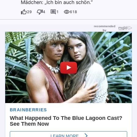
Mädchen: „Ich bin auch schön.“
29
4
1
618