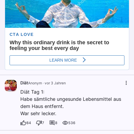
Diät
Anonym
·
vor 3 Jahren
Diät Tag 1:
Habe sämtliche ungesunde Lebensmittel aus
dem Haus entfernt.
War sehr lecker.
84
7
8
536