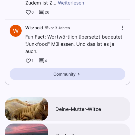
Zudem ist Z…
Weiterlesen
0
26
Witzbold 💜
vor 3 Jahren
W
Fun Fact: Wortwörtlich übersetzt bedeutet
"Junkfood" Müllessen. Und das ist es ja
auch.
1
4
Community
Deine-Mutter-Witze