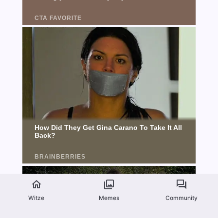
Witze
Memes
Community