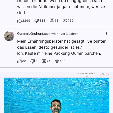
Du bist nicht du, wenn du hungrig bist. Dann
wissen die Afrikaner ja gar nicht mehr, wer sie
sind.
2299
318
13
760
Gummibärchen
Katzenvieh
·
vor 3 Jahren
Mein Ernährungsberater hat gesagt: "Je bunter
das Essen, desto gesünder ist es."
Ich: Kaufe mir eine Packung Gummibärchen.
60
5
24
403