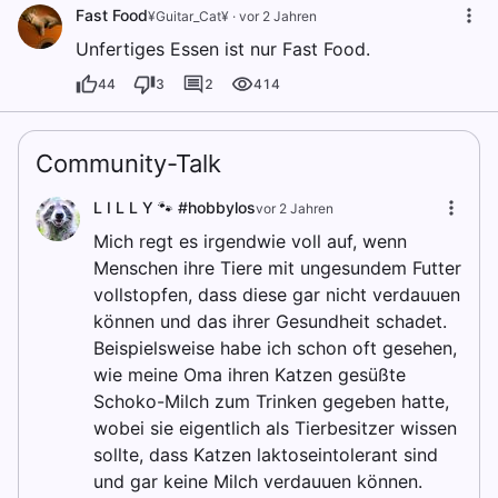
Fast Food
¥Guitar_Cat¥
·
vor 2 Jahren
Unfertiges Essen ist nur Fast Food.
44
3
2
414
Community-Talk
L I L L Y 🐾 #hobbylos
vor 2 Jahren
Mich regt es irgendwie voll auf, wenn
Menschen ihre Tiere mit ungesundem Futter
vollstopfen, dass diese gar nicht verdauuen
können und das ihrer Gesundheit schadet.
Beispielsweise habe ich schon oft gesehen,
wie meine Oma ihren Katzen gesüßte
Schoko-Milch zum Trinken gegeben hatte,
wobei sie eigentlich als Tierbesitzer wissen
sollte, dass Katzen laktoseintolerant sind
und gar keine Milch verdauuen können.