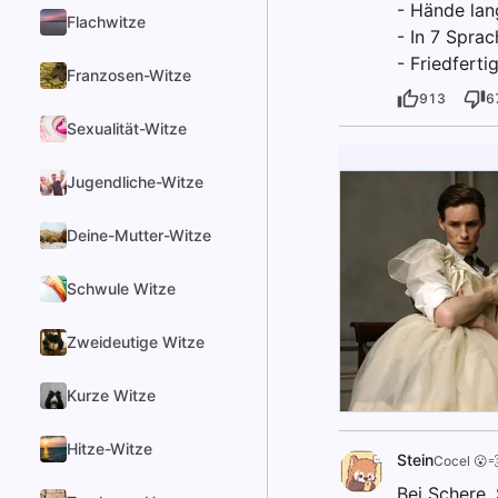
- Hände lan
Flachwitze
- In 7 Sprac
- Friedferti
Franzosen-Witze
913
6
Sexualität-Witze
Jugendliche-Witze
Deine-Mutter-Witze
Schwule Witze
Zweideutige Witze
Kurze Witze
Hitze-Witze
Stein
Cocel 😮
Bei Schere, 