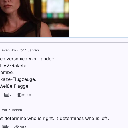
Lieven Bra
·
vor 4 Jahren
n verschiedener Länder:
: V2-Rakete.
bombe.
ikaze-Flugzeuge.
 Weiße Flagge.
2
3910
·
vor 2 Jahren
 determine who is right. It determines who is left.
0
384