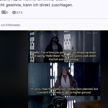
cht gewinne, kann ich direkt zuschlagen.
6
213
·
vor 9 Monaten