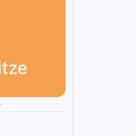
itze
e