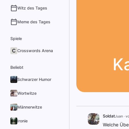
Witz des Tages
Meme des Tages
Spiele
Crosswords Arena
K
Beliebt
Schwarzer Humor
Wortwitze
Männerwitze
Soldat
Juan
·
vo
Ironie
Welche Überl