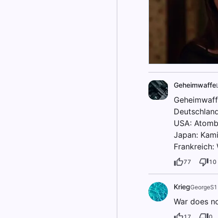
Geheimwaffe
Geheimwaffe
Deutschland
USA: Atom
Japan: Kam
Frankreich:
77
10
Krieg
GeorgeS1
War does not
17
0