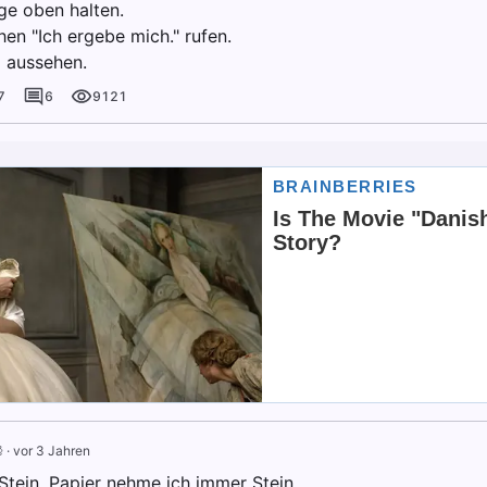
ge oben halten.
hen "Ich ergebe mich." rufen.
g aussehen.
7
6
9121

·
vor 3 Jahren
Stein, Papier nehme ich immer Stein.