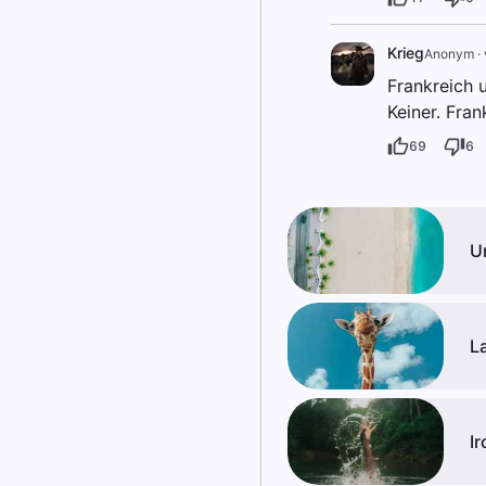
Krieg
Anonym
·
Frankreich u
Keiner. Fran
69
6
U
L
Ir