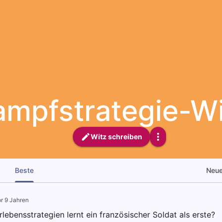
ampfstrategie-W
Witz schreiben
Beste
Neu
r 9 Jahren
ebensstrategien lernt ein französischer Soldat als erste?