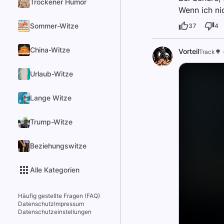
Trockener Humor
Wenn ich ni
Sommer-Witze
37
4
China-Witze
Vorteil
Track🌳
Urlaub-Witze
Lange Witze
Trump-Witze
Beziehungswitze
Alle Kategorien
Häufig gestellte Fragen (FAQ)
Datenschutz
Impressum
Datenschutzeinstellungen