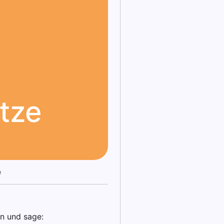
tze
e
en und sage: