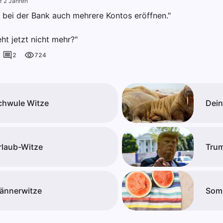
r 2 Jahren
 bei der Bank auch mehrere Kontos eröffnen."
ht jetzt nicht mehr?"
2
724
chwule Witze
Dein
rlaub-Witze
Tru
ännerwitze
Som