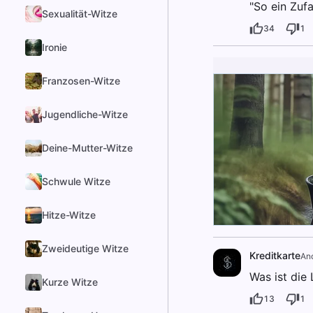
"So ein Zufa
Sexualität-Witze
34
1
Ironie
Franzosen-Witze
Jugendliche-Witze
Deine-Mutter-Witze
Schwule Witze
Hitze-Witze
Zweideutige Witze
Kreditkarte
An
Was ist die 
Kurze Witze
13
1