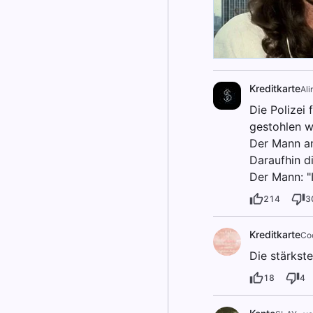
Kreditkarte
Ali
Die Polizei 
gestohlen w
Der Mann an
Daraufhin d
Der Mann: "
214
3
Kreditkarte
Coo
Die stärkste
18
4