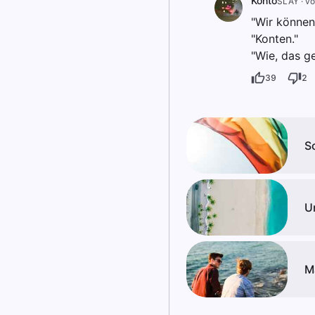
Konto
SLAY
·
vo
"Wir können
"Konten."
"Wie, das ge
39
2
S
U
M