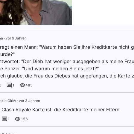
na
·
vor 9 Jahren
fragt einen Mann: "Warum haben Sie Ihre Kreditkarte nicht g
urde?"
twortet: "Der Dieb hat weniger ausgegeben als meine Frau
ie Polizei: "Und warum melden Sie es jetzt?"
Ich glaube, die Frau des Diebes hat angefangen, die Karte 
0
1
485
kie Girl☕️
·
vor 3 Jahren
 Clash Royale Karte ist: die Kreditkarte meiner Eltern.
1
156