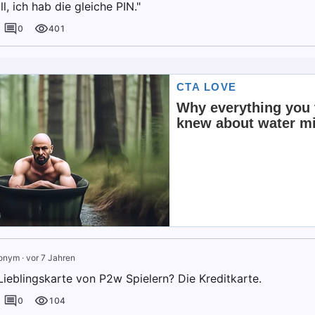
ll, ich hab die gleiche PIN."
0
401
onym
·
vor 7 Jahren
Lieblingskarte von P2w Spielern? Die Kreditkarte.
0
104