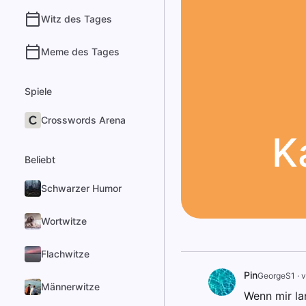
Witz des Tages
Meme des Tages
Spiele
Crosswords Arena
K
Beliebt
Schwarzer Humor
Wortwitze
Flachwitze
Pin
GeorgeS1
·
v
Männerwitze
Wenn mir la