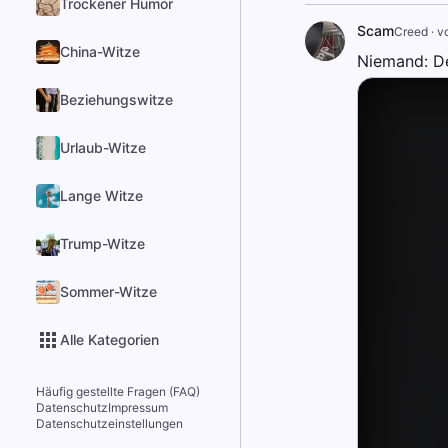
Trockener Humor
Scam
Creed
·
v
China-Witze
Niemand: De
Beziehungswitze
Urlaub-Witze
Lange Witze
Trump-Witze
Sommer-Witze
Alle Kategorien
Häufig gestellte Fragen (FAQ)
Datenschutz
Impressum
Datenschutzeinstellungen