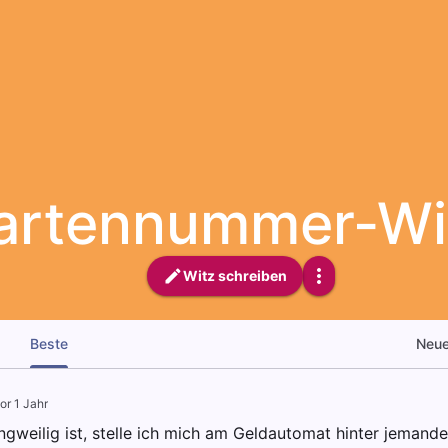
artennummer-Wi
Witz schreiben
Beste
Neu
or 1 Jahr
ngweilig ist, stelle ich mich am Geldautomat hinter jemand