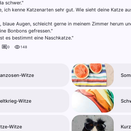
da schwer."
e, ich kenne Katzenarten sehr gut. Wie sieht deine Katze a
au, blaue Augen, schleicht gerne in meinem Zimmer herum un
ine Bonbons gefressen."
ist es bestimmt eine Naschkatze."
0
148
ranzosen-Witze
Som
eltkrieg-Witze
Schw
itze-Witze
Kurz