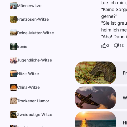
tue ich mir 
Männerwitze
"Keine Sorg
gerne?"
Franzosen-Witze
"Sie ist gr
heimlich me
Deine-Mutter-Witze
"Aha! Dann 
2
13
Ironie
Jugendliche-Witze
F
Hitze-Witze
China-Witze
W
Trockener Humor
Zweideutige Witze
H