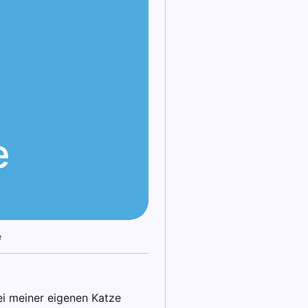
e
e
ei meiner eigenen Katze