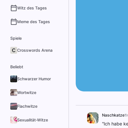
Witz des Tages
Meme des Tages
Spiele
Crosswords Arena
Beliebt
Schwarzer Humor
Wortwitze
Flachwitze
Naschkatze
Tr
Sexualität-Witze
"Ich habe k