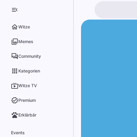
Witze
Memes
Community
Kategorien
Witze TV
Premium
Erklärbär
Events