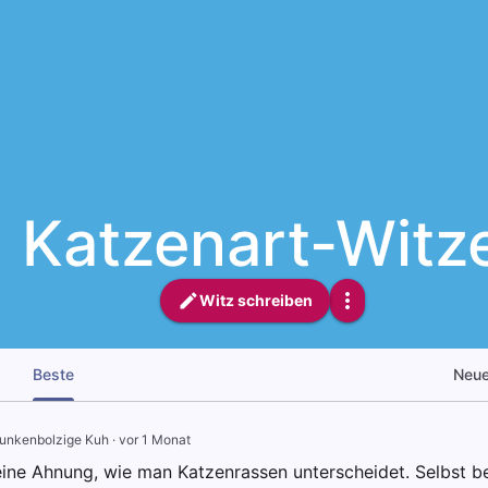
Katzenart-Witz
Witz schreiben
Beste
Neu
unkenbolzige Kuh
·
vor 1 Monat
eine Ahnung, wie man Katzenrassen unterscheidet. Selbst b