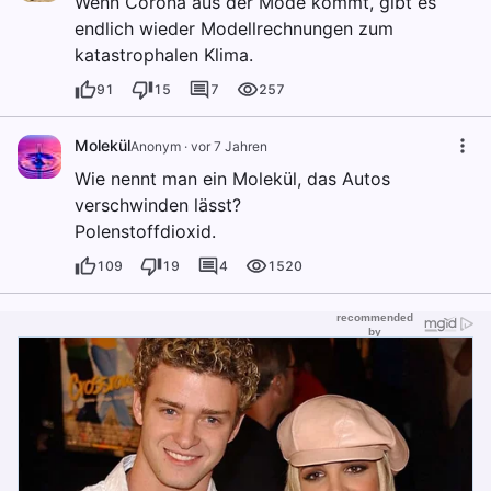
Wenn Corona aus der Mode kommt, gibt es
endlich wieder Modellrechnungen zum
katastrophalen Klima.
91
15
7
257
Molekül
Anonym
·
vor 7 Jahren
Wie nennt man ein Molekül, das Autos
verschwinden lässt?
Polenstoffdioxid.
109
19
4
1520