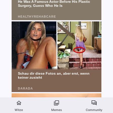
Witze
Memes
Community