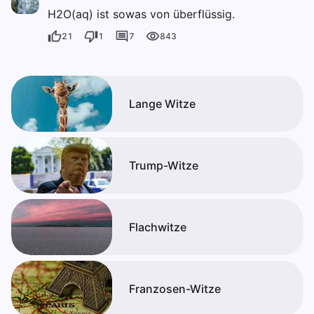
H2O(aq) ist sowas von überflüssig.
21
1
7
843
Lange Witze
Trump-Witze
Flachwitze
Franzosen-Witze