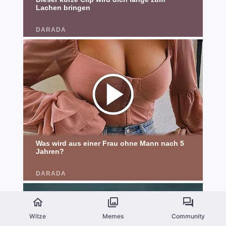
Witze
Memes
Community