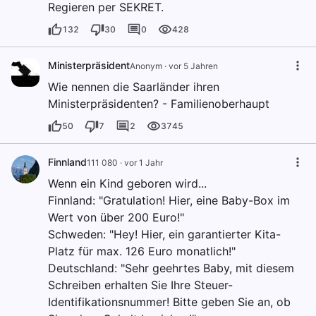
Regieren per SEKRET.
132
30
0
428
Ministerpräsident
Anonym
·
vor 5 Jahren
Wie nennen die Saarländer ihren
Ministerpräsidenten? - Familienoberhaupt
50
7
2
3745
Finnland
111 080
·
vor 1 Jahr
Wenn ein Kind geboren wird...
Finnland: "Gratulation! Hier, eine Baby-Box im
Wert von über 200 Euro!"
Schweden: "Hey! Hier, ein garantierter Kita-
Platz für max. 126 Euro monatlich!"
Deutschland: "Sehr geehrtes Baby, mit diesem
Schreiben erhalten Sie Ihre Steuer-
Identifikationsnummer! Bitte geben Sie an, ob