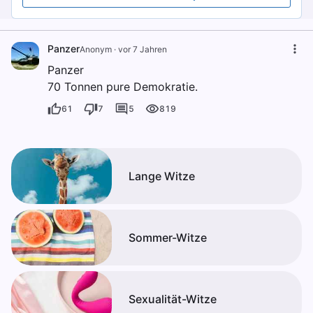
Panzer
Anonym
·
vor 7 Jahren
Panzer
70 Tonnen pure Demokratie.
61
7
5
819
Lange Witze
Sommer-Witze
Sexualität-Witze