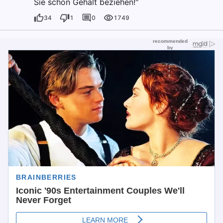
Sie schon Gehalt beziehen!"
34
1
0
1749