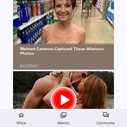
Witze
Memes
Community