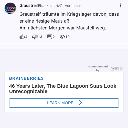
Graustreif
Eisenkralle 🐈🤍
·
vor 1 Jahr
Graustreif träumte im Kriegslager davon, dass
er eine riesige Maus aß.
Am nächsten Morgen war Mausfell weg.
4
13
2
19