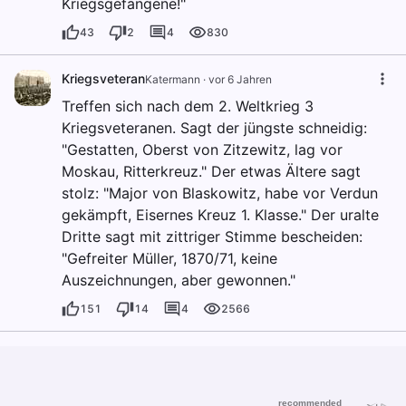
Kriegsgefangene!"
43
2
4
830
Kriegsveteran
Katermann
·
vor 6 Jahren
Treffen sich nach dem 2. Weltkrieg 3
Kriegsveteranen. Sagt der jüngste schneidig:
"Gestatten, Oberst von Zitzewitz, lag vor
Moskau, Ritterkreuz." Der etwas Ältere sagt
stolz: "Major von Blaskowitz, habe vor Verdun
gekämpft, Eisernes Kreuz 1. Klasse." Der uralte
Dritte sagt mit zittriger Stimme bescheiden:
"Gefreiter Müller, 1870/71, keine
Auszeichnungen, aber gewonnen."
151
14
4
2566