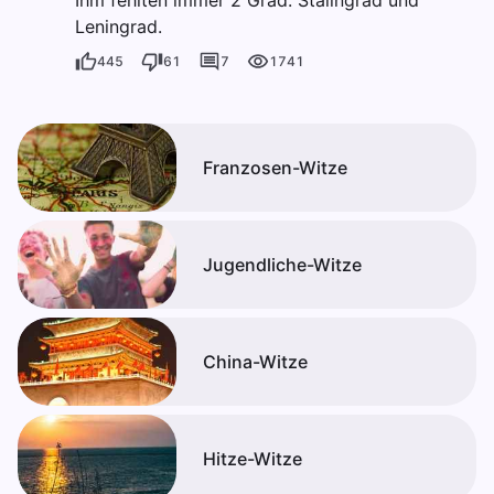
Ihm fehlten immer 2 Grad: Stalingrad und
Leningrad.
445
61
7
1741
Franzosen-Witze
Jugendliche-Witze
China-Witze
Hitze-Witze