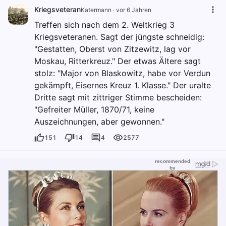
Kriegsveteran
Katermann
·
vor 6 Jahren
Treffen sich nach dem 2. Weltkrieg 3
Kriegsveteranen. Sagt der jüngste schneidig:
"Gestatten, Oberst von Zitzewitz, lag vor
Moskau, Ritterkreuz." Der etwas Ältere sagt
stolz: "Major von Blaskowitz, habe vor Verdun
gekämpft, Eisernes Kreuz 1. Klasse." Der uralte
Dritte sagt mit zittriger Stimme bescheiden:
"Gefreiter Müller, 1870/71, keine
Auszeichnungen, aber gewonnen."
151
14
4
2577