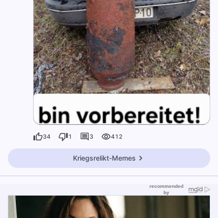
34
1
3
412
Kriegsrelikt-Memes