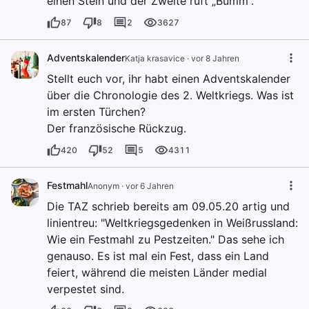
einen Stein und der Zweite ruft „Bumm“.
87
8
2
3627
Adventskalender
Katja krasavice
·
vor 8 Jahren
Stellt euch vor, ihr habt einen Adventskalender
über die Chronologie des 2. Weltkriegs. Was ist
im ersten Türchen?
Der französische Rückzug.
420
52
5
4311
Festmahl
Anonym
·
vor 6 Jahren
Die TAZ schrieb bereits am 09.05.20 artig und
linientreu: "Weltkriegsgedenken in Weißrussland:
Wie ein Festmahl zu Pestzeiten." Das sehe ich
genauso. Es ist mal ein Fest, dass ein Land
feiert, während die meisten Länder medial
verpestet sind.