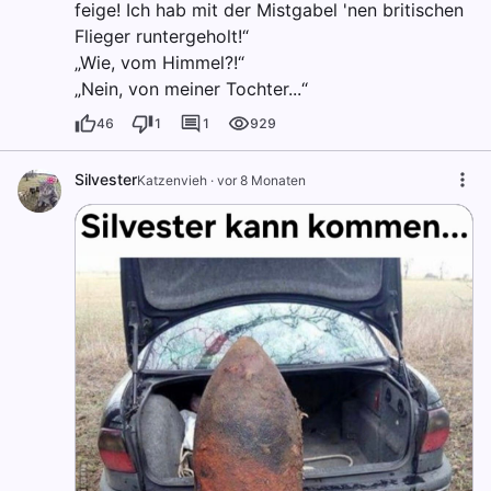
feige! Ich hab mit der Mistgabel 'nen britischen
Flieger runtergeholt!“
„Wie, vom Himmel?!“
„Nein, von meiner Tochter...“
46
1
1
929
Silvester
Katzenvieh
·
vor 8 Monaten