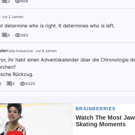
2
608
·
vor 2 Jahren
 determine who is right. It determines who is left.
0
383
der
Katja krasavice
·
vor 8 Jahren
vor, ihr habt einen Adventskalender über die Chronologie de
ürchen?
ische Rückzug.
2
5
4325