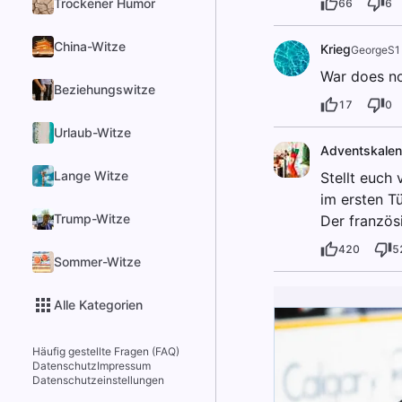
Trockener Humor
66
6
China-Witze
Krieg
GeorgeS1
War does not
Beziehungswitze
17
0
Urlaub-Witze
Adventskalen
Lange Witze
Stellt euch 
im ersten T
Trump-Witze
Der französ
420
5
Sommer-Witze
Alle Kategorien
Häufig gestellte Fragen (FAQ)
Datenschutz
Impressum
Datenschutzeinstellungen