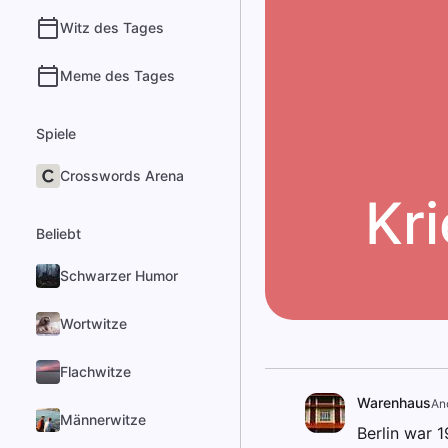
Witz des Tages
Meme des Tages
Spiele
Crosswords Arena
Kr
Beliebt
Schwarzer Humor
Wortwitze
Flachwitze
Warenhaus
An
Männerwitze
Berlin war 