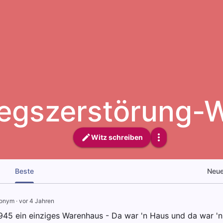
iegszerstörung-W
Witz schreiben
Beste
Neu
onym
·
vor 4 Jahren
1945 ein einziges Warenhaus - Da war 'n Haus und da war 'n