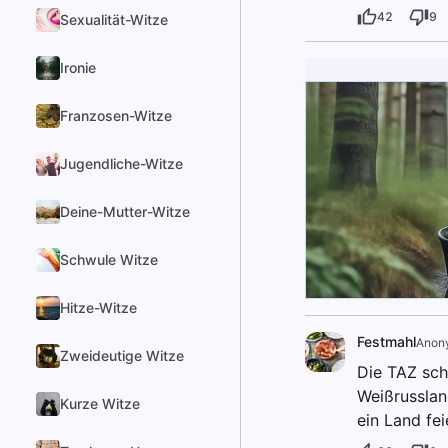
42
9
Sexualität-Witze
Ironie
Franzosen-Witze
Jugendliche-Witze
Deine-Mutter-Witze
Schwule Witze
Hitze-Witze
Festmahl
Anon
Zweideutige Witze
Die TAZ sch
Weißrussland
Kurze Witze
ein Land fe