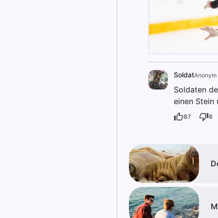
Soldat
Anonym
Soldaten de
einen Stein
87
8
D
M