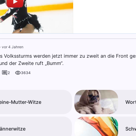
·
vor 4 Jahren
s Volkssturms werden jetzt immer zu zweit an die Front ges
 und der Zweite ruft „Bumm“.
2
3634
eine-Mutter-Witze
Wort
ännerwitze
Schw