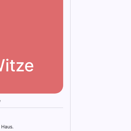
itze
e
 Haus.