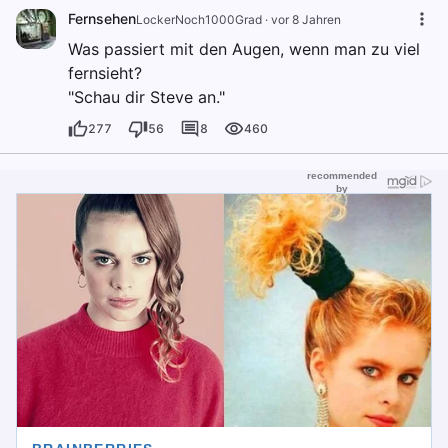
Fernsehen
LockerNoch1000Grad
·
vor 8 Jahren
Was passiert mit den Augen, wenn man zu viel
fernsieht?
"Schau dir Steve an."
277
56
8
460