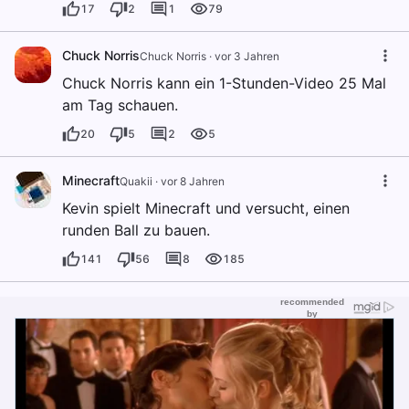
17
2
1
79
Chuck Norris
Chuck Norris
·
vor 3 Jahren
Chuck Norris kann ein 1-Stunden-Video 25 Mal
am Tag schauen.
20
5
2
5
Minecraft
Quakii
·
vor 8 Jahren
Kevin spielt Minecraft und versucht, einen
runden Ball zu bauen.
141
56
8
185