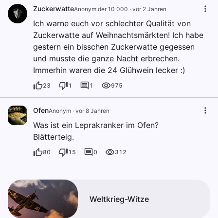
Zuckerwatte
Anonym der 10 000
·
vor 2 Jahren
Ich warne euch vor schlechter Qualität von
Zuckerwatte auf Weihnachtsmärkten! Ich habe
gestern ein bisschen Zuckerwatte gegessen
und musste die ganze Nacht erbrechen.
Immerhin waren die 24 Glühwein lecker :)
23
1
1
975
Ofen
Anonym
·
vor 8 Jahren
Was ist ein Leprakranker im Ofen?
Blätterteig.
80
15
0
312
Weltkrieg-Witze