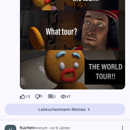
13
1
0
47
Lebkuchenmann-Memes
Kuchen
Anonym
·
vor 6 Jahren