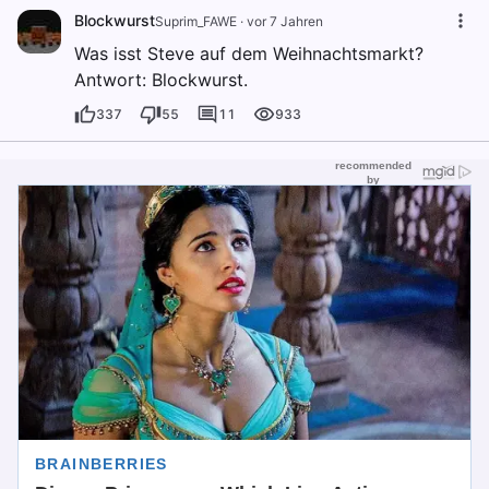
Blockwurst
Suprim_FAWE
·
vor 7 Jahren
Was isst Steve auf dem Weihnachtsmarkt?
Antwort: Blockwurst.
337
55
11
933