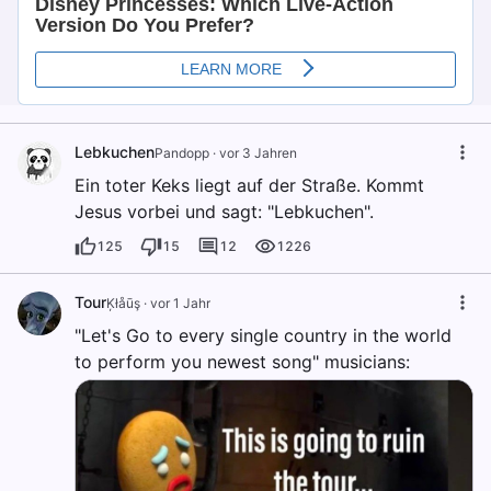
Lebkuchen
Pandopp
·
vor 3 Jahren
Ein toter Keks liegt auf der Straße. Kommt
Jesus vorbei und sagt: "Lebkuchen".
125
15
12
1226
Tour
Ķłåūş
·
vor 1 Jahr
"Let's Go to every single country in the world
to perform you newest song" musicians: