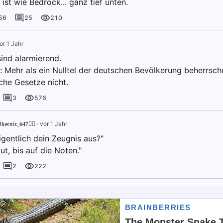
ist wie Bedrock... ganz tief unten.
56
25
210
or 1 Jahr
sind alarmierend.
t: Mehr als ein Nulltel der deutschen Bevölkerung beherrsc
he Gesetze nicht.
3
576
𝖍𝖔𝖊𝖓𝖎𝖝_𝟔𝟒𝟕🐦‍🔥
·
vor 1 Jahr
igentlich dein Zeugnis aus?"
ut, bis auf die Noten."
2
222