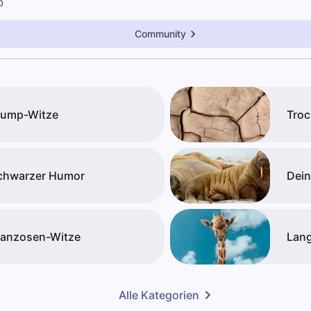
0
Community
rump-Witze
Troc
chwarzer Humor
Dein
ranzosen-Witze
Lang
Alle Kategorien