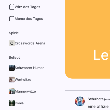
Witz des Tages
Meme des Tages
Spiele
Crosswords Arena
Le
Beliebt
Schwarzer Humor
Wortwitze
Männerwitze
Schulnote
𝕳𝖚𝖘𝖐
Ironie
Eine offizie