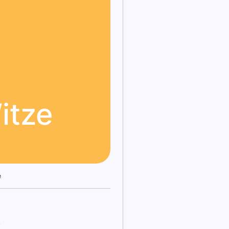
itze
e
.