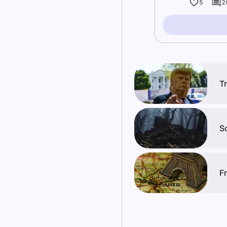
5
2
T
S
F