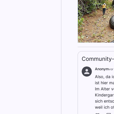
Community-
Anonym
vor
Also, da 
ist hier 
Im Alter 
Kindergar
sich ents
weil ich o