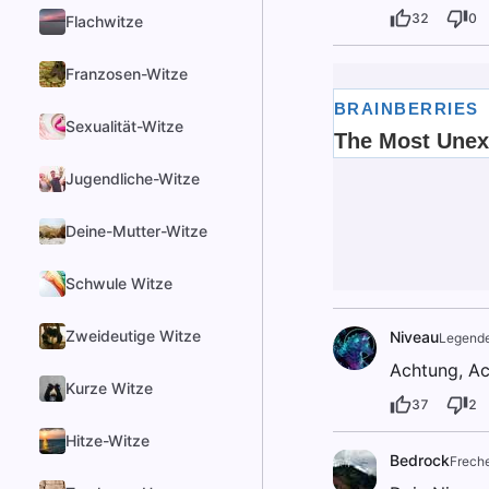
32
0
Flachwitze
Franzosen-Witze
Sexualität-Witze
Jugendliche-Witze
Deine-Mutter-Witze
Schwule Witze
Zweideutige Witze
Niveau
Legend
Achtung, Ach
Kurze Witze
37
2
Hitze-Witze
Bedrock
Frech