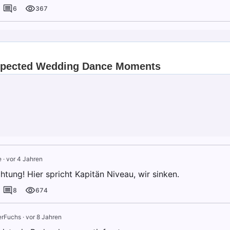
6
367
e
·
vor 4 Jahren
tung! Hier spricht Kapitän Niveau, wir sinken.
8
674
erFuchs
·
vor 8 Jahren