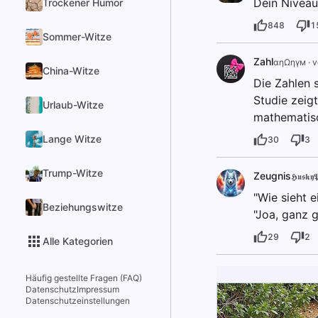
Dein Niveau 
Trockener Humor
848
1
Sommer-Witze
Zahl
αηΩηγм
·
v
China-Witze
Die Zahlen 
Studie zeig
Urlaub-Witze
mathematisc
Lange Witze
30
3
Trump-Witze
Zeugnis
𝕳𝖚𝖘𝖐𝖞𝕻
"Wie sieht e
Beziehungswitze
"Joa, ganz g
29
2
Alle Kategorien
Häufig gestellte Fragen (FAQ)
Datenschutz
Impressum
Datenschutzeinstellungen