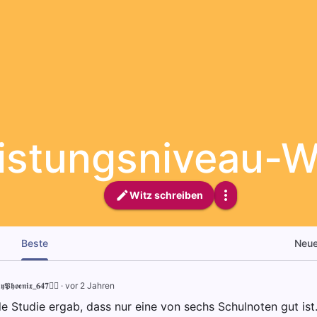
istungsniveau-W
Witz schreiben
Beste
Neu
𝖞𝕻𝖍𝖔𝖊𝖓𝖎𝖝_𝟔𝟒𝟕🐦‍🔥
·
vor 2 Jahren
lle Studie ergab, dass nur eine von sechs Schulnoten gut ist