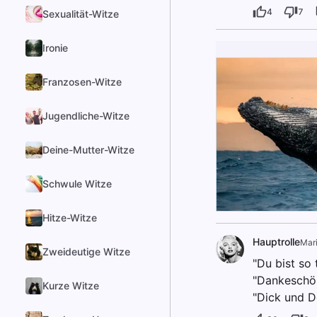
4
7
Sexualität-Witze
Ironie
Franzosen-Witze
Jugendliche-Witze
Deine-Mutter-Witze
Schwule Witze
Hitze-Witze
Hauptrolle
Mar
Zweideutige Witze
"Du bist so 
"Dankeschön
Kurze Witze
"Dick und D