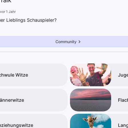
Talk
vor 1 Jahr
uer Lieblings Schauspieler?
Community
chwule Witze
Juge
ännerwitze
Flac
eziehungswitze
Lang