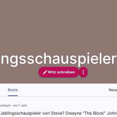
ingsschauspiele
Witz schreiben
Beste
Neu
Anonym
·
vor 1 Jahr
 Lieblingsschauspieler von Steve? Dwayne "The Block" John