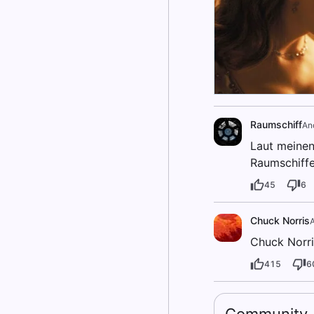
Raumschiff
An
Laut meinen
Raumschiffe
45
6
Chuck Norris
Chuck Norris
415
6