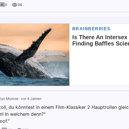
0
36
ilyn Monroe
·
vor 4 Jahren
toll, du könntest in einem Film-Klassiker 2 Hauptrollen gleich
! In welchem denn?"
oof."