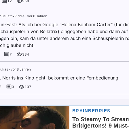
12
950
n
BellatrixRiddle
·
vor 6 Jahren
n-Fakt: Als ich bei Google "Helena Bonham Carter" (für die,
 Schauspielerin von Bellatrix) eingegeben habe und dann au
gen bin, kam da unter anderem auch eine Schauspielerin na
Ich glaube nicht.
7
334
Lukas
·
vor 8 Jahren
Norris ins Kino geht, bekommt er eine Fernbedienung.
2
3
137