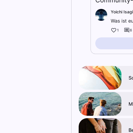
Community-
Yoichi Isagi
Was ist e
1
6
S
M
B