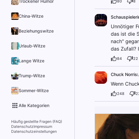
Trockener Humor
80
8
China-Witze
Schauspieleri
Unnötiger Fu
Beziehungswitze
das ist die
nach" gegan
Urlaub-Witze
das Zufall? 
84
22
Lange Witze
Chuck Norris
Trump-Witze
Wenn Chuck 
Sommer-Witze
248
2
Alle Kategorien
Häufig gestellte Fragen (FAQ)
Datenschutz
Impressum
Datenschutzeinstellungen