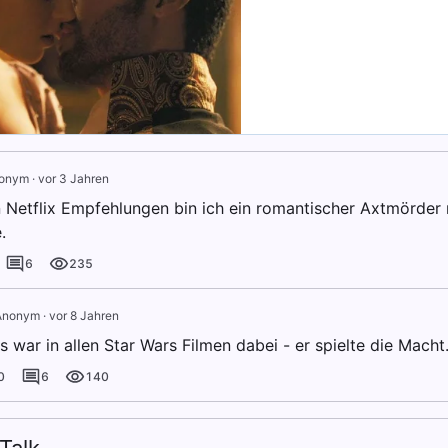
onym
·
vor 3 Jahren
 Netflix Empfehlungen bin ich ein romantischer Axtmörder m
.
6
235
Anonym
·
vor 8 Jahren
 war in allen Star Wars Filmen dabei - er spielte die Macht
0
6
140