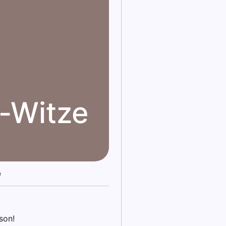
r-Witze
e
son!