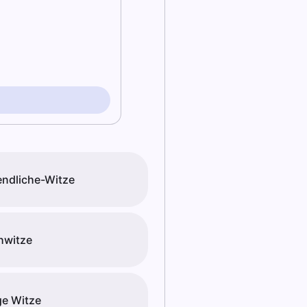
ndliche-Witze
hwitze
e Witze