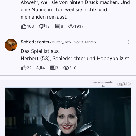
Abwehr, weil sie von hinten Druck machen. Und
eine Nonne im Tor, weil sie nichts und
niemanden reinlässt.
103
12
8
1937
Schiedsrichter
¥Guitar_Cat¥
·
vor 3 Jahren
Das Spiel ist aus!
Herbert (53), Schiedsrichter und Hobbypolizist.
22
4
3
310