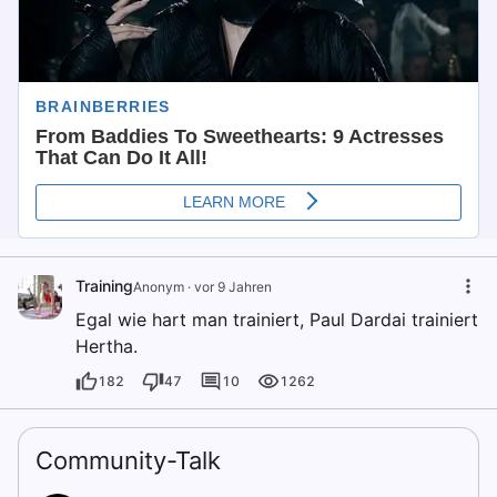
Training
Anonym
·
vor 9 Jahren
Egal wie hart man trainiert, Paul Dardai trainiert
Hertha.
182
47
10
1262
Community-Talk