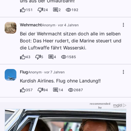
uns aus der Umlaufbahn!
151
24
2
192
Wehrmacht
Anonym
·
vor 4 Jahren
Bei der Wehrmacht sitzen doch alle im selben
Boot: Das Heer rudert, die Marine steuert und
die Luftwaffe fährt Wasserski.
43
5
4
1585
Flug
Anonym
·
vor 7 Jahren
Kurdish Airlines. Flug ohne Landung!!
357
94
14
2687