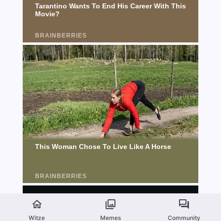
Witze
Memes
Community