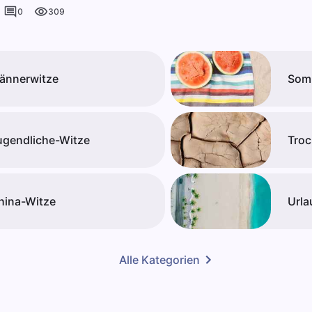
0
309
ännerwitze
Som
ugendliche-Witze
Troc
hina-Witze
Urla
Alle Kategorien