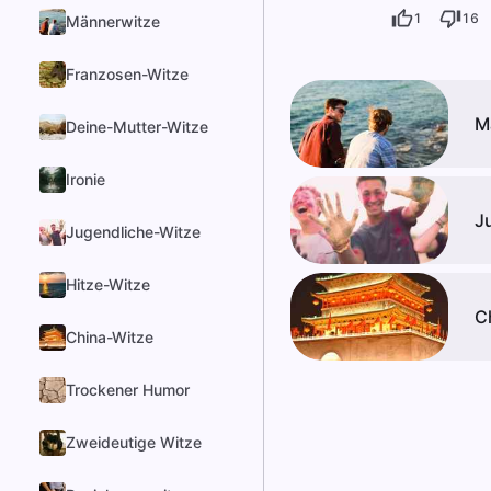
1
16
Männerwitze
Franzosen-Witze
M
Deine-Mutter-Witze
Ironie
J
Jugendliche-Witze
Hitze-Witze
C
China-Witze
Trockener Humor
Zweideutige Witze