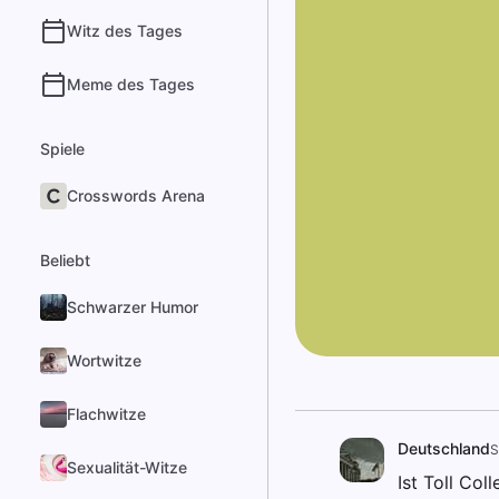
Witz des Tages
Meme des Tages
Spiele
Crosswords Arena
Beliebt
Schwarzer Humor
Wortwitze
Flachwitze
Deutschland
S
Sexualität-Witze
Ist Toll Col