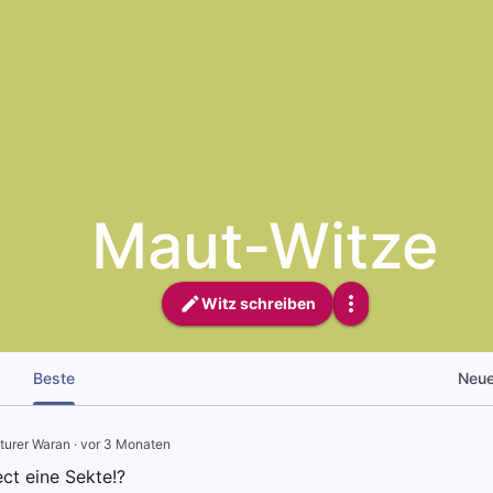
Maut-Witze
Witz schreiben
Beste
Neu
turer Waran
·
vor 3 Monaten
lect eine Sekte!?