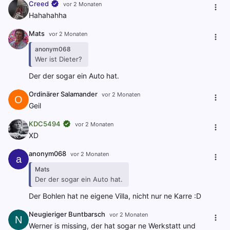
Creed
vor 2 Monaten
Hahahahha
Mats
vor 2 Monaten
anonym068
Wer ist Dieter?
Der der sogar ein Auto hat.
Ordinärer Salamander
vor 2 Monaten
O
Geil
KDC5494
vor 2 Monaten
XD
anonym068
vor 2 Monaten
a
Mats
Der der sogar ein Auto hat.
Der Bohlen hat ne eigene Villa, nicht nur ne Karre :D
Neugieriger Buntbarsch
vor 2 Monaten
N
Werner is missing, der hat sogar ne Werkstatt und