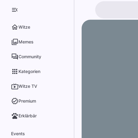
Witze
Memes
Community
Kategorien
Witze TV
Premium
Erklärbär
Events