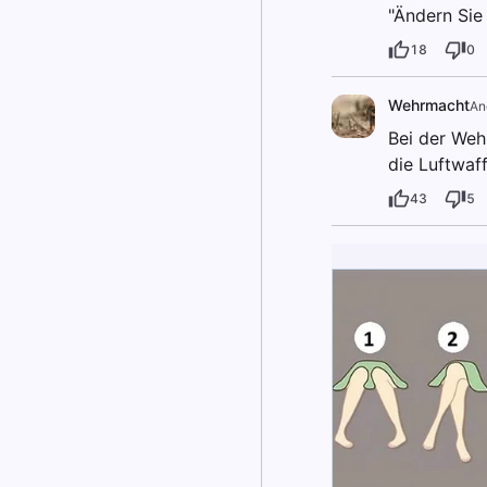
"Ändern Sie 
18
0
Wehrmacht
An
Bei der Weh
die Luftwaff
43
5