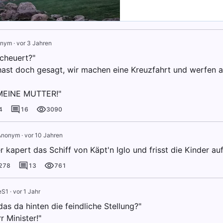
onym
·
vor 3 Jahren
scheuert?"
hast doch gesagt, wir machen eine Kreuzfahrt und werfen al
MEINE MUTTER!"
4
16
3090
Anonym
·
vor 10 Jahren
 kapert das Schiff von Käpt'n Iglo und frisst die Kinder auf
278
13
761
eS1
·
vor 1 Jahr
 das da hinten die feindliche Stellung?"
r Minister!"