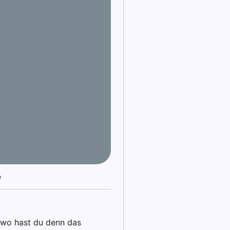
e
e
, wo hast du denn das