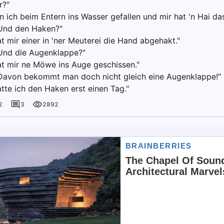
r?"
in ich beim Entern ins Wasser gefallen und mir hat 'n Hai da
"Und den Haken?"
at mir einer in 'ner Meuterei die Hand abgehakt."
"Und die Augenklappe?"
hat mir ne Möwe ins Auge geschissen."
"Davon bekommt man doch nicht gleich eine Augenklappe!"
atte ich den Haken erst einen Tag."
2
3
2892