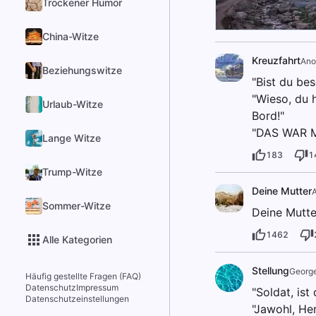
Trockener Humor
China-Witze
Kreuzfahrt
An
Beziehungswitze
"Bist du be
"Wieso, du 
Urlaub-Witze
Bord!"
"DAS WAR 
Lange Witze
183
1
Trump-Witze
Deine Mutter
Sommer-Witze
Deine Mutter
1462
Alle Kategorien
Stellung
Georg
Häufig gestellte Fragen (FAQ)
Datenschutz
Impressum
"Soldat, ist
Datenschutzeinstellungen
"Jawohl, Her