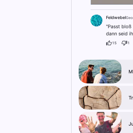
Feldwebel
Geo
"Passt bloß 
dann seid i
15
1
M
T
J