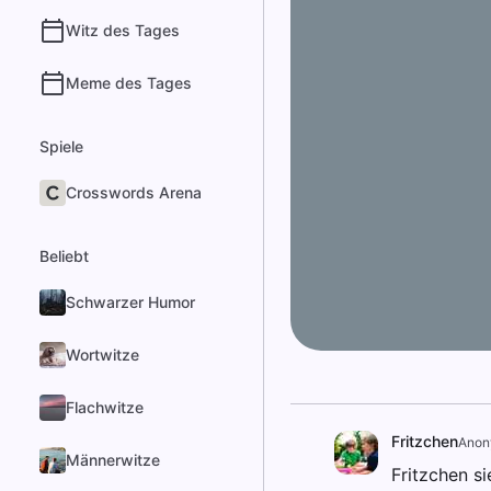
Witz des Tages
Meme des Tages
Spiele
Crosswords Arena
Beliebt
Schwarzer Humor
Wortwitze
Flachwitze
Fritzchen
Ano
Männerwitze
Fritzchen s