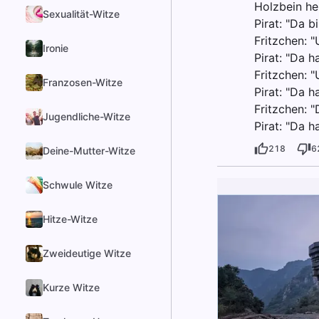
Holzbein he
Sexualität-Witze
Pirat: "Da b
Fritzchen: 
Ironie
Pirat: "Da h
Fritzchen: 
Franzosen-Witze
Pirat: "Da 
Fritzchen: 
Jugendliche-Witze
Pirat: "Da h
218
6
Deine-Mutter-Witze
Schwule Witze
Hitze-Witze
Zweideutige Witze
Kurze Witze