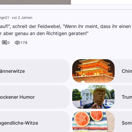
rgeS1
·
vor 2 Jahren
auf!", schreit der Feldwebel, "Wenn ihr meint, dass ihr eine
hr aber genau an den Richtigen geraten!"
0
178
ännerwitze
Chin
rockener Humor
Tru
ugendliche-Witze
Som