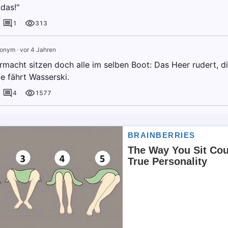
das!"
1
313
onym
·
vor 4 Jahren
rmacht sitzen doch alle im selben Boot: Das Heer rudert, d
e fährt Wasserski.
4
1577