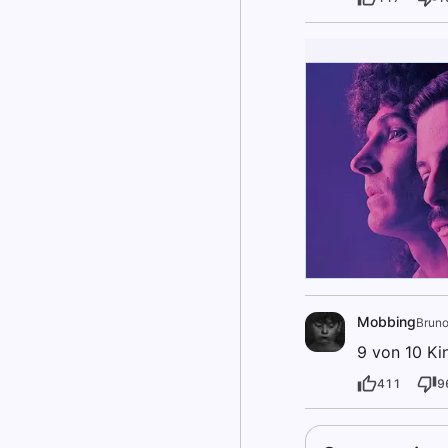
Mobbing
Brun
9 von 10 Ki
411
9