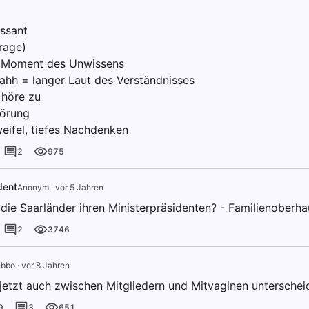
essant
rage)
r Moment des Unwissens
hh = langer Laut des Verständnisses
 höre zu
örung
ifel, tiefes Nachdenken
2
975
dent
Anonym
·
vor 5 Jahren
die Saarländer ihren Ministerpräsidenten? - Familienoberha
2
3746
bbo
·
vor 8 Jahren
jetzt auch zwischen Mitgliedern und Mitvaginen unterschei
9
3
651