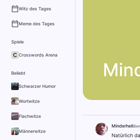
Witz des Tages
Meme des Tages
Spiele
Crosswords Arena
Min
Beliebt
Schwarzer Humor
Wortwitze
Flachwitze
Minderheit
Ben
Männerwitze
Natürlich d