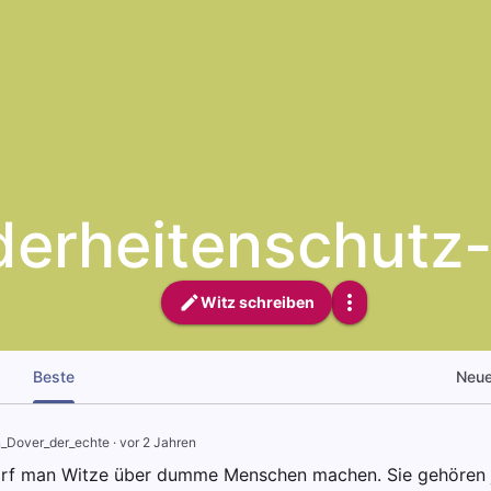
derheitenschutz
Witz schreiben
Beste
Neu
_Dover_der_echte
·
vor 2 Jahren
arf man Witze über dumme Menschen machen. Sie gehören ja