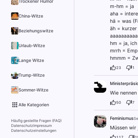
Trockener Humor
m-hm = ja
aha = inter
China-Witze
hä = was (F
äh = kurze
Beziehungswitze
aaaaaaaaaaa
hm = ja, ich
Urlaub-Witze
mrrh = Emp
hmmm = Zwe
Lange Witze
23
1
Trump-Witze
Ministerpräsi
Sommer-Witze
Wie nennen 
50
7
Alle Kategorien
Feminismus
Se
Häufig gestellte Fragen (FAQ)
Datenschutz
Impressum
Müssen wir 
Datenschutzeinstellungen
117
1