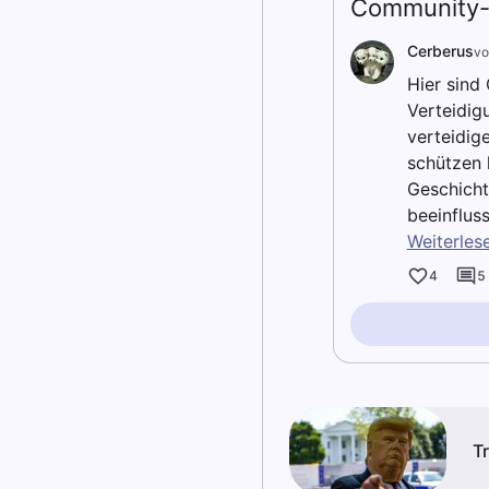
Community-
Cerberus
vo
Hier sind
Verteidig
verteidig
schützen 
Geschicht
beeinflus
Weiterles
4
5
T