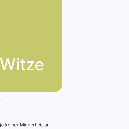
-Witze
e
 keiner Minderheit an!