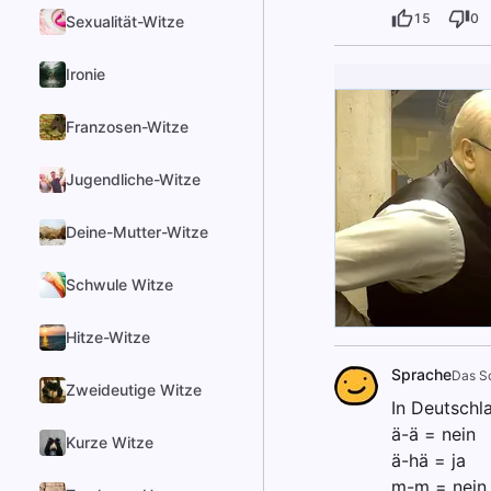
15
0
Sexualität-Witze
Ironie
Franzosen-Witze
Jugendliche-Witze
Deine-Mutter-Witze
Schwule Witze
Hitze-Witze
Sprache
Das S
Zweideutige Witze
In Deutschl
ä-ä = nein
Kurze Witze
ä-hä = ja
m-m = nein