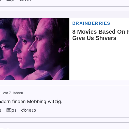
o
·
vor 7 Jahren
ndern finden Mobbing witzig.
6
31
1920