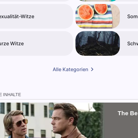
exualität-Witze
Som
urze Witze
Sch
Alle Kategorien