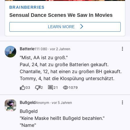
Batterie
111 080
·
vor 2 Jahren
"Mist, AA ist zu groß."
Paul, 24, hat zu große Batterien gekauft.
Chantalle, 12, hat einen zu großen BH gekauft.
Tommy, 4, hat die Klospülung unterschätzt.
33
2
21
1079
Bußgeld
Anonym
·
vor 5 Jahren
Bußgeld
"Keine Maske heißt Bußgeld bezahlen."
"Name"