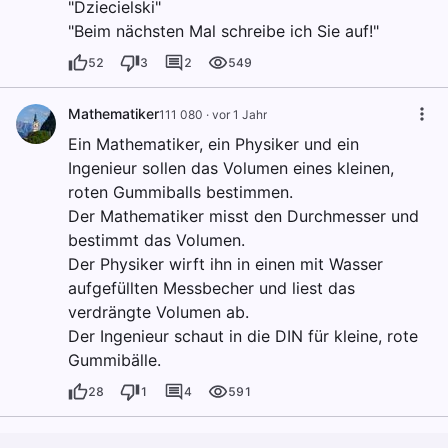
"Dziecielski"
"Beim nächsten Mal schreibe ich Sie auf!"
52
3
2
549
Mathematiker
111 080
·
vor 1 Jahr
Ein Mathematiker, ein Physiker und ein
Ingenieur sollen das Volumen eines kleinen,
roten Gummiballs bestimmen.
Der Mathematiker misst den Durchmesser und
bestimmt das Volumen.
Der Physiker wirft ihn in einen mit Wasser
aufgefüllten Messbecher und liest das
verdrängte Volumen ab.
Der Ingenieur schaut in die DIN für kleine, rote
Gummibälle.
28
1
4
591