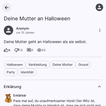
Deine Mutter an Halloween
Anonym
vor 10 Jahren
Deine Mutter geht an Halloween als sie selbst.
8
12
0
23
Halloween
Verkleidung
Deine Mutter
Grusel
Party
Identität
Erklärung
Erklärbär
Pass mal auf, du unaufmerksamer Honk! Der Witz ist,
dass deine Mudda so hässlich ist, dass sie sich nicht mal