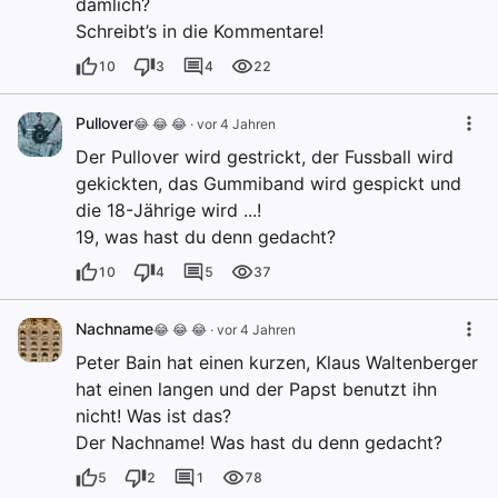
dämlich?
Schreibt’s in die Kommentare!
10
3
4
22
Pullover
😂 😂 😂
·
vor 4 Jahren
Der Pullover wird gestrickt, der Fussball wird
gekickten, das Gummiband wird gespickt und
die 18-Jährige wird ...!
19, was hast du denn gedacht?
10
4
5
37
Nachname
😂 😂 😂
·
vor 4 Jahren
Peter Bain hat einen kurzen, Klaus Waltenberger
hat einen langen und der Papst benutzt ihn
nicht! Was ist das?
Der Nachname! Was hast du denn gedacht?
5
2
1
78