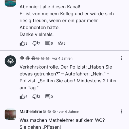
Abonniert alle diesen Kanal!
Er ist von meinem Kolleg und er würde sich
riesig freuen, wenn er ein paar mehr
Abonnenten hätte!
Danke vielmals!
3
7
6
5
😂 😂 😂
😂 😂 😂
·
vor 4 Jahren
😂
Verkehrskontrolle. Der Polizist: „Haben Sie
etwas getrunken?“ – Autofahrer: „Nein.“ –
Polizist: „Sollten Sie aber! Mindestens 2 Liter
am Tag.“
6
3
0
Mathelehrer
😂 😂 😂
·
vor 4 Jahren
Was machen Mathelehrer auf dem WC?
Sie gehen „Pi“ssen!