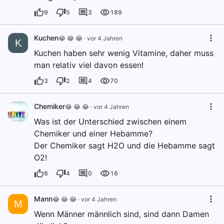
9
5
3
189
Kuchen
😂 😂 😂
·
vor 4 Jahren
K
Kuchen haben sehr wenig Vitamine, daher muss
man relativ viel davon essen!
3
2
4
70
Chemiker
😂 😂 😂
·
vor 4 Jahren
Was ist der Unterschied zwischen einem
Chemiker und einer Hebamme?
Der Chemiker sagt H2O und die Hebamme sagt
O2!
8
4
0
16
Mann
😂 😂 😂
·
vor 4 Jahren
M
Wenn Männer männlich sind, sind dann Damen