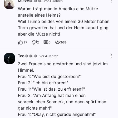
Mütze
😂 😂 😂
·
vor 4 Jahren
Warum trägt man in Amerika eine Mütze
anstelle eines Helms?
Weil Trump beides von einem 30 Meter hohen
Turm geworfen hat und der Helm kaputt ging,
aber die Mütze nicht!
17
2
0
368
Tod
😂 😂 😂
·
vor 4 Jahren
Zwei Frauen sind gestorben und sind jetzt im
Himmel.
Frau 1: "Wie bist du gestorben?"
Frau 2: "Ich bin erfroren!"
Frau 1: "Wie ist das, zu erfrieren?"
Frau 2: "Am Anfang hat man einen
schrecklichen Schmerz, und dann spürt man
gar nichts mehr!"
Frau 1: "Okay, nicht gerade angenehm!"