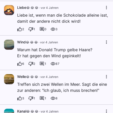
Liebe
😂 😂 😂
·
vor 4 Jahren
Liebe ist, wenn man die Schokolade alleine isst,
damit der andere nicht dick wird!
2
1
0
3
Wind
😂 😂 😂
·
vor 4 Jahren
Warum hat Donald Trump gelbe Haare?
Er hat gegen den Wind gepinkelt!
6
2
1
87
Welle
😂 😂 😂
·
vor 4 Jahren
Treffen sich zwei Wellen im Meer. Sagt die eine
zur anderen: "Ich glaub, ich muss brechen!"
3
1
1
8
Kanal
😂 😂 😂
·
vor 4 Jahren