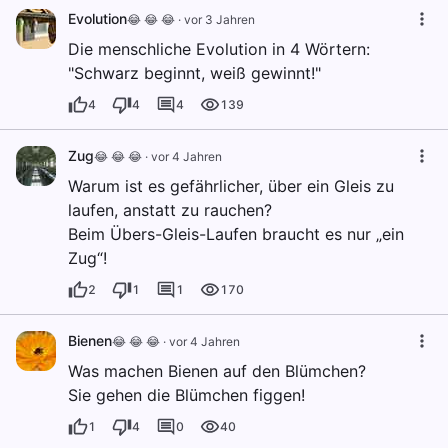
Evolution
😂 😂 😂
·
vor 3 Jahren
Die menschliche Evolution in 4 Wörtern:
"Schwarz beginnt, weiß gewinnt!"
4
4
4
139
Zug
😂 😂 😂
·
vor 4 Jahren
Warum ist es gefährlicher, über ein Gleis zu
laufen, anstatt zu rauchen?
Beim Übers-Gleis-Laufen braucht es nur „ein
Zug“!
2
1
1
170
Bienen
😂 😂 😂
·
vor 4 Jahren
Was machen Bienen auf den Blümchen?
Sie gehen die Blümchen figgen!
1
4
0
40