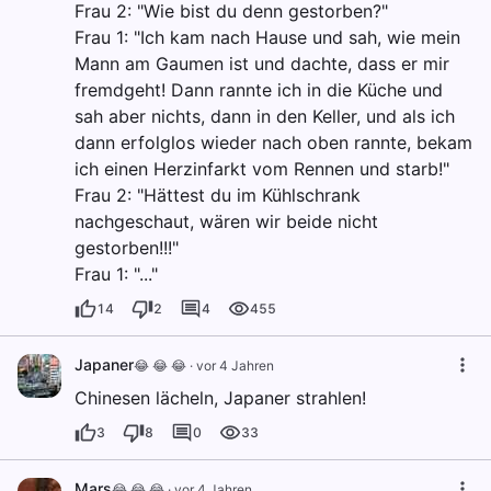
Frau 2: "Wie bist du denn gestorben?"
Frau 1: "Ich kam nach Hause und sah, wie mein
Mann am Gaumen ist und dachte, dass er mir
fremdgeht! Dann rannte ich in die Küche und
sah aber nichts, dann in den Keller, und als ich
dann erfolglos wieder nach oben rannte, bekam
ich einen Herzinfarkt vom Rennen und starb!"
Frau 2: "Hättest du im Kühlschrank
nachgeschaut, wären wir beide nicht
gestorben!!!"
Frau 1: "..."
14
2
4
455
Japaner
😂 😂 😂
·
vor 4 Jahren
Chinesen lächeln, Japaner strahlen!
3
8
0
33
Mars
😂 😂 😂
·
vor 4 Jahren