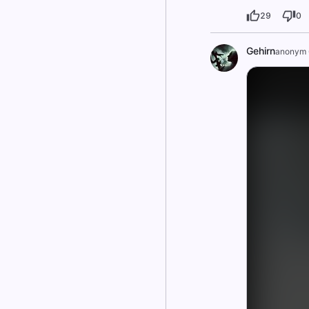
29
0
Gehirn
anonym 