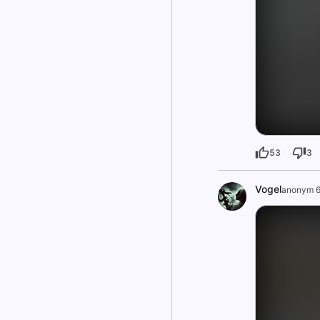
53
3
Vogel
anonym 6