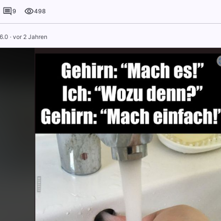
9
498
6.0
·
vor 2 Jahren