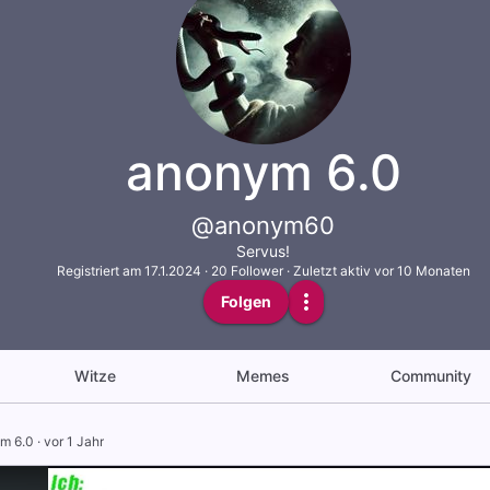
anonym 6.0
@anonym60
Servus!
Registriert am
17.1.2024
·
20
Follower
·
Zuletzt aktiv vor 10 Monaten
Folgen
Witze
Memes
Community
m 6.0
·
vor 1 Jahr