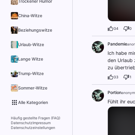
Trockener Humor
China-Witze
34
0
Beziehungswitze
Pandemie
Urlaub-Witze
anon
Ich habe mi
Lange Witze
den Urlaub 
zu übertrie
Trump-Witze
33
1
Sommer-Witze
Portion
anonym
Fühlt ihr eu
Alle Kategorien
Häufig gestellte Fragen (FAQ)
Datenschutz
Impressum
Datenschutzeinstellungen