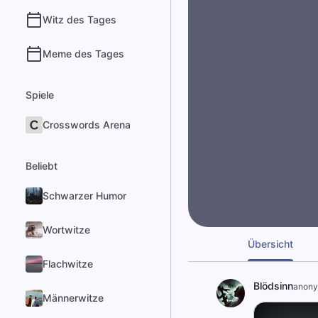
Witz des Tages
Meme des Tages
Spiele
Crosswords Arena
Beliebt
Schwarzer Humor
Wortwitze
Übersicht
Flachwitze
Blödsinn
anony
Männerwitze