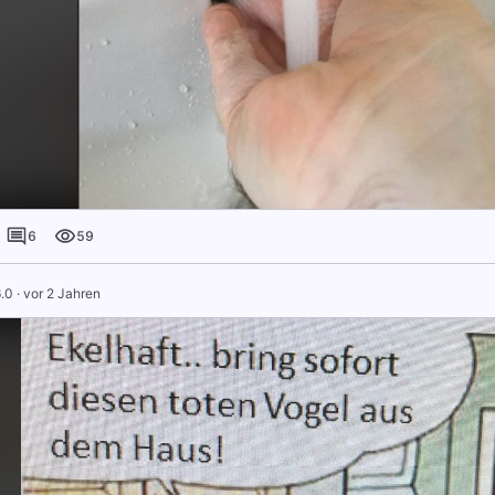
6
59
.0
·
vor 2 Jahren