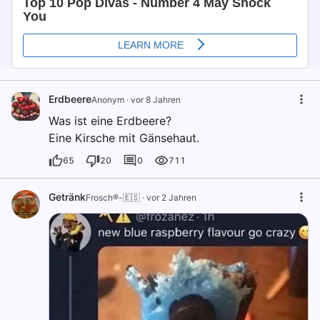
Erdbeere
Anonym
·
vor 8 Jahren
Was ist eine Erdbeere?
Eine Kirsche mit Gänsehaut.
65
20
0
711
Getränk
Frosch®-🇪🇸
·
vor 2 Jahren