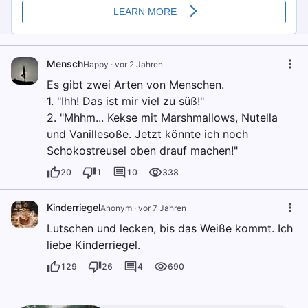
Mensch
Happy
·
vor 2 Jahren
Es gibt zwei Arten von Menschen.
1. "Ihh! Das ist mir viel zu süß!"
2. "Mhhm... Kekse mit Marshmallows, Nutella
und Vanillesoße. Jetzt könnte ich noch
Schokostreusel oben drauf machen!"
20
1
10
338
Kinderriegel
Anonym
·
vor 7 Jahren
Lutschen und lecken, bis das Weiße kommt. Ich
liebe Kinderriegel.
129
26
4
690