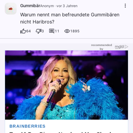
Gummibär
Anonym
·
vor 3 Jahren
Warum nennt man befreundete Gummibären
nicht Haribros?
64
3
11
1895