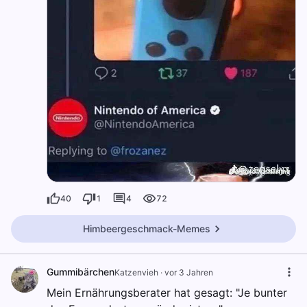
40
1
4
72
Himbeergeschmack-Memes
Gummibärchen
Katzenvieh
·
vor 3 Jahren
Mein Ernährungsberater hat gesagt: "Je bunter