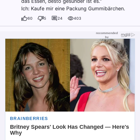
das Essen, desto gesünder ist es."
Ich: Kaufe mir eine Packung Gummibärchen.
60
5
24
403