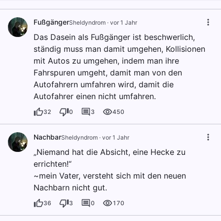
Fußgänger
Sheldyndrom
·
vor 1 Jahr
Das Dasein als Fußgänger ist beschwerlich,
ständig muss man damit umgehen, Kollisionen
mit Autos zu umgehen, indem man ihre
Fahrspuren umgeht, damit man von den
Autofahrern umfahren wird, damit die
Autofahrer einen nicht umfahren.
32
0
3
450
Nachbar
Sheldyndrom
·
vor 1 Jahr
„Niemand hat die Absicht, eine Hecke zu
errichten!“
~mein Vater, versteht sich mit den neuen
Nachbarn nicht gut.
36
3
0
170