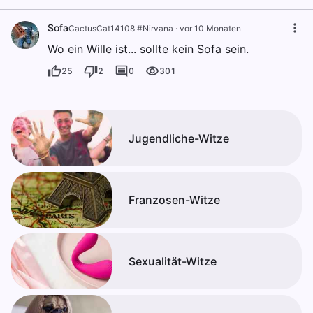
Sofa
CactusCat14108 #Nirvana
·
vor 10 Monaten
Wo ein Wille ist... sollte kein Sofa sein.
25
2
0
301
Jugendliche-Witze
Franzosen-Witze
Sexualität-Witze