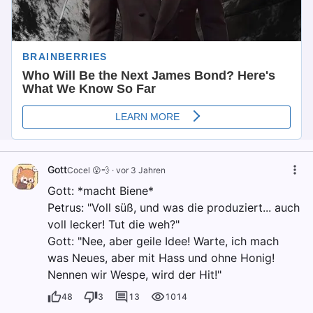
Gott
Cocel 😮💨
·
vor 3 Jahren
Gott: *macht Biene*
Petrus: "Voll süß, und was die produziert... auch
voll lecker! Tut die weh?"
Gott: "Nee, aber geile Idee! Warte, ich mach
was Neues, aber mit Hass und ohne Honig!
Nennen wir Wespe, wird der Hit!"
48
3
13
1014