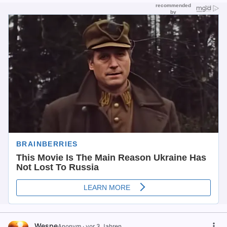
Wespe
Anonym
·
vor 3 Jahren