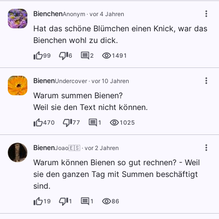
Bienchen
Anonym
·
vor 4 Jahren
Hat das schöne Blümchen einen Knick, war das
Bienchen wohl zu dick.
99
6
2
1491
Bienen
Undercover
·
vor 10 Jahren
Warum summen Bienen?
Weil sie den Text nicht können.
470
77
1
1025
Bienen
Joao🇪🇸
·
vor 2 Jahren
Warum können Bienen so gut rechnen? - Weil
sie den ganzen Tag mit Summen beschäftigt
sind.
19
1
1
86