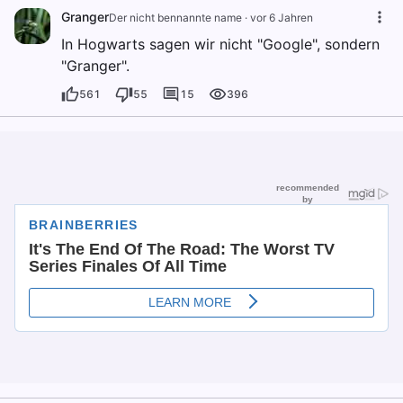
Granger
Der nicht bennannte name
·
vor 6 Jahren
In Hogwarts sagen wir nicht "Google", sondern
"Granger".
561
55
15
396