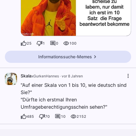
25
1
0
100
Informationssuche-Memes
Skala
xGurkenHannes
·
vor 8 Jahren
"Auf einer Skala von 1 bis 10, wie deutsch sind
Sie?"
"Dürfte ich erstmal Ihren
Umfrageberechtigungsschein sehen?"
485
70
10
2152