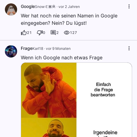
Google
Snow🤙🏾🦧
·
vor 2 Jahren
Wer hat noch nie seinen Namen in Google
eingegeben? Nein? Du lügst!
21
0
2
127
Frage
Karl18
·
vor 9 Monaten
Wenn ich Google nach etwas Frage