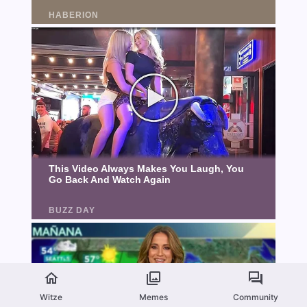
Witze
Memes
Community