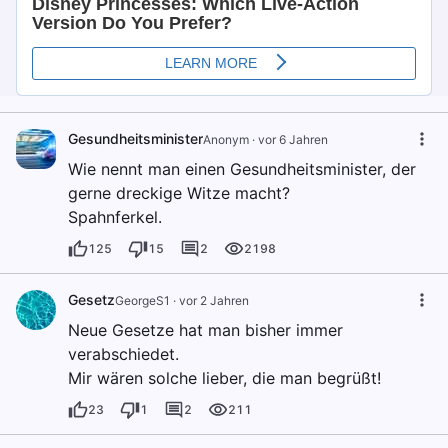
Gesundheitsminister
Anonym
·
vor 6 Jahren
Wie nennt man einen Gesundheitsminister, der
gerne dreckige Witze macht?
Spahnferkel.
125
15
2
2198
Gesetz
GeorgeS1
·
vor 2 Jahren
Neue Gesetze hat man bisher immer
verabschiedet.
Mir wären solche lieber, die man begrüßt!
23
1
2
211