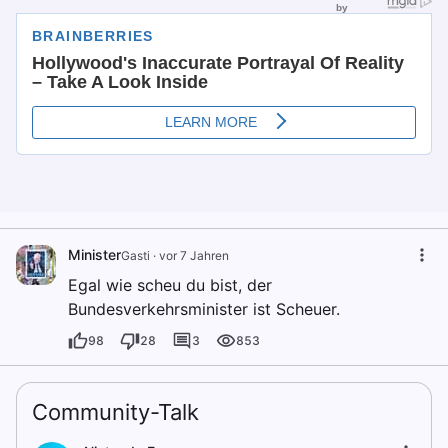
Minister
Gasti
·
vor 7 Jahren
Egal wie scheu du bist, der
Bundesverkehrsminister ist Scheuer.
98
28
3
853
Community-Talk