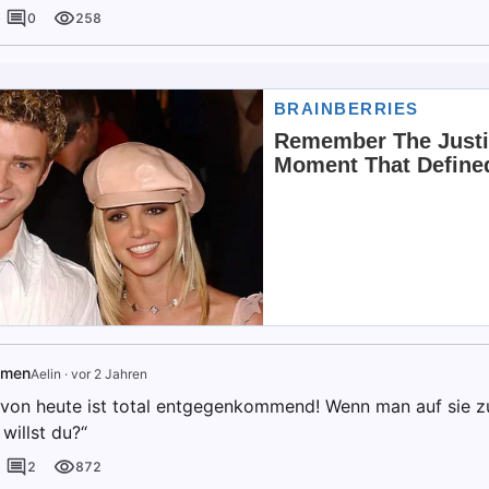
0
258
mmen
Aelin
·
vor 2 Jahren
von heute ist total entgegenkommend! Wenn man auf sie zu
 willst du?“
2
872