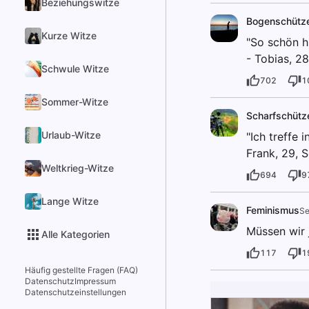
Beziehungswitze
Bogenschütz
Kurze Witze
"So schön h
- Tobias, 28
Schwule Witze
702
1
Sommer-Witze
Scharfschütz
Urlaub-Witze
"Ich treffe
Frank, 29, 
Weltkrieg-Witze
694
9
Lange Witze
Feminismus
Se
Müssen wir 
Alle Kategorien
117
1
Häufig gestellte Fragen (FAQ)
Datenschutz
Impressum
Datenschutzeinstellungen