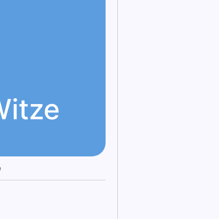
Witze
e