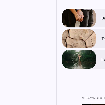
B
T
Ir