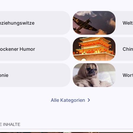
eziehungswitze
Welt
rockener Humor
Chin
onie
Wort
Alle Kategorien