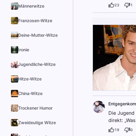
23
1
Männerwitze
Franzosen-Witze
Deine-Mutter-Witze
Ironie
Jugendliche-Witze
Hitze-Witze
China-Witze
Entgegenko
Trockener Humor
Die Jugend 
direkt: „Was
Zweideutige Witze
19
0