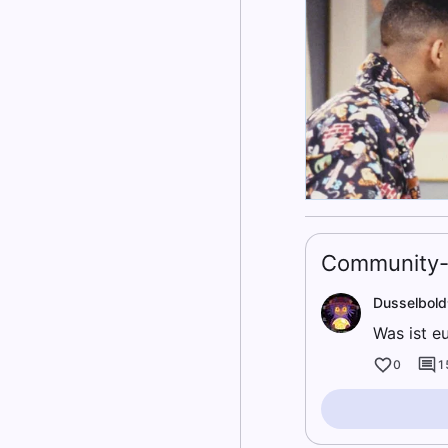
Community-
Dusselbold
Was ist e
0
1