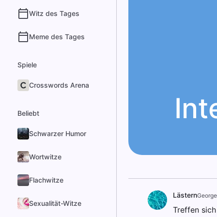
Witz des Tages
Meme des Tages
Spiele
Crosswords Arena
In
Beliebt
Schwarzer Humor
Wortwitze
Flachwitze
Lästern
George
Sexualität-Witze
Treffen sich