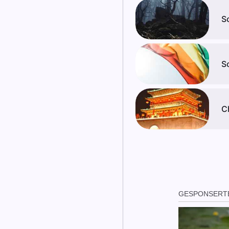
S
S
C