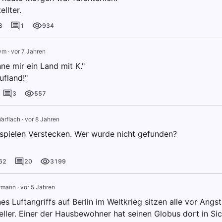
ellter.
3
1
934
ym
·
vor 7 Jahren
ne mir ein Land mit K."
ufland!"
3
557
arflach
·
vor 8 Jahren
 spielen Verstecken. Wer wurde nicht gefunden?
62
20
3199
rmann
·
vor 5 Jahren
s Luftangriffs auf Berlin im Weltkrieg sitzen alle vor Angs
eller. Einer der Hausbewohner hat seinen Globus dort in Sic