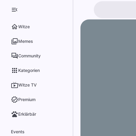
Witze
Memes
Community
Kategorien
Witze TV
Premium
Erklärbär
Events