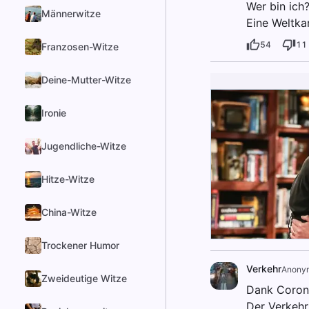
Wer bin ich
Männerwitze
Eine Weltkar
54
11
Franzosen-Witze
Deine-Mutter-Witze
Ironie
Jugendliche-Witze
Hitze-Witze
China-Witze
Trockener Humor
Verkehr
Anony
Zweideutige Witze
Dank Corona
Der Verkehr