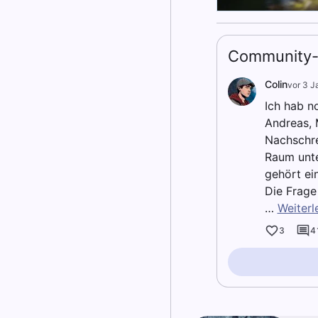
Community-
Colin
vor 3 J
Ich hab no
Andreas, 
Nachschre
Raum unte
gehört ei
Die Frage
…
Weiterl
3
4