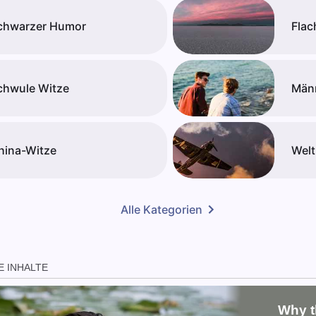
chwarzer Humor
Flac
chwule Witze
Män
hina-Witze
Welt
Alle Kategorien