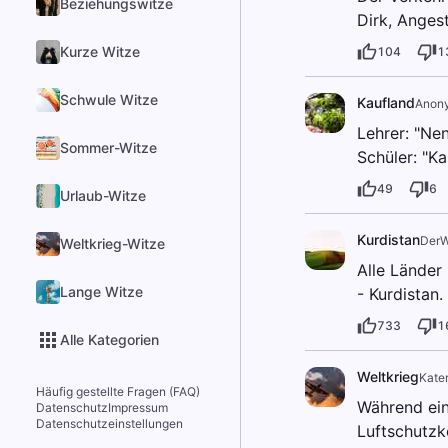
Beziehungswitze
Dirk, Angest
Kurze Witze
104
1
Schwule Witze
Kaufland
Anon
Lehrer: "Nen
Sommer-Witze
Schüler: "Ka
49
6
Urlaub-Witze
Kurdistan
DerW
Weltkrieg-Witze
Alle Länder
Lange Witze
- Kurdistan.
733
1
Alle Kategorien
Weltkrieg
Kate
Häufig gestellte Fragen (FAQ)
Während eine
Datenschutz
Impressum
Datenschutzeinstellungen
Luftschutzk