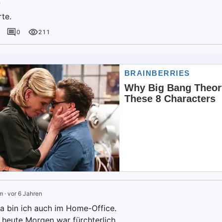
?
te.
0
211
m
·
vor 6 Jahren
 bin ich auch im Home-Office.
 heute Morgen war fürchterlich.