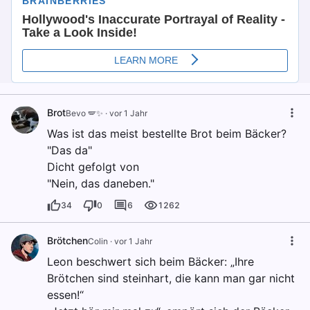
Brot
Bevo 🪽✨️
·
vor 1 Jahr
Was ist das meist bestellte Brot beim Bäcker?
"Das da"
Dicht gefolgt von
"Nein, das daneben."
34
0
6
1262
Brötchen
Colin
·
vor 1 Jahr
Leon beschwert sich beim Bäcker: „Ihre
Brötchen sind steinhart, die kann man gar nicht
essen!“