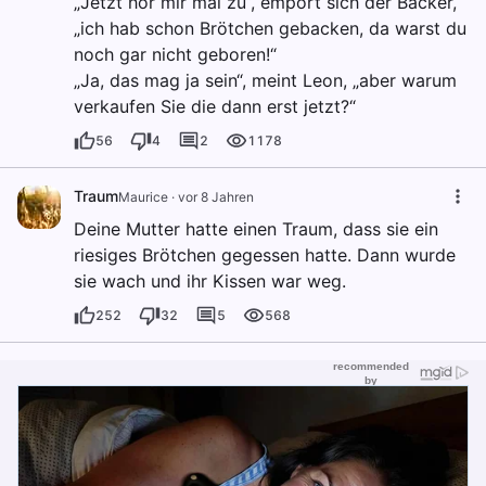
„Jetzt hör mir mal zu“, empört sich der Bäcker,
„ich hab schon Brötchen gebacken, da warst du
noch gar nicht geboren!“
„Ja, das mag ja sein“, meint Leon, „aber warum
verkaufen Sie die dann erst jetzt?“
56
4
2
1178
Traum
Maurice
·
vor 8 Jahren
Deine Mutter hatte einen Traum, dass sie ein
riesiges Brötchen gegessen hatte. Dann wurde
sie wach und ihr Kissen war weg.
252
32
5
568