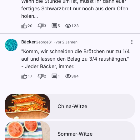
Wenn die Stunde um ist, müsst ihr dann euer
fertiges Schwarzbrot nur noch aus dem Ofen
holen...
20
3
5
123
Bäcker
GeorgeS1
·
vor 2 Jahren
"Komm, wir schneiden die Brötchen nur zu 1/4
auf und lassen den Belag zu 3/4 raushängen."
- Jeder Bäcker, immer.
17
2
1
364
China-Witze
Sommer-Witze