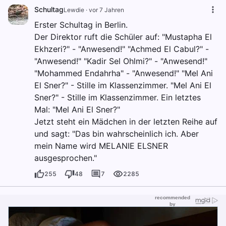
Schultag
Lewdie
·
vor 7 Jahren
Erster Schultag in Berlin.
Der Direktor ruft die Schüler auf: "Mustapha El
Ekhzeri?" - "Anwesend!" "Achmed El Cabul?" -
"Anwesend!" "Kadir Sel Ohlmi?" - "Anwesend!"
"Mohammed Endahrha" - "Anwesend!" "Mel Ani
El Sner?" - Stille im Klassenzimmer. "Mel Ani El
Sner?" - Stille im Klassenzimmer. Ein letztes
Mal: "Mel Ani El Sner?"
Jetzt steht ein Mädchen in der letzten Reihe auf
und sagt: "Das bin wahrscheinlich ich. Aber
mein Name wird MELANIE ELSNER
ausgesprochen."
255
48
7
2285