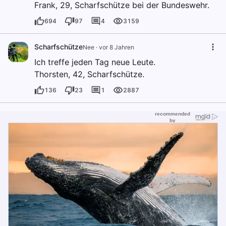
Frank, 29, Scharfschütze bei der Bundeswehr.
694
97
4
3159
Scharfschütze
Nee
·
vor 8 Jahren
Ich treffe jeden Tag neue Leute.
Thorsten, 42, Scharfschütze.
136
23
1
2887