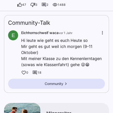
47
3
2
1488
Community-Talk
Eichhornschweif waca
vor 1 Jahr
E
Hi leute wie geht es euch Heute so
Mir geht es gut weil ich morgen (9-11
Oktober)
Mit meiner Klasse zu den Kennenlerntagen
(sowas wie Klassenfahrt) gehe 😜😁
0
18
Community